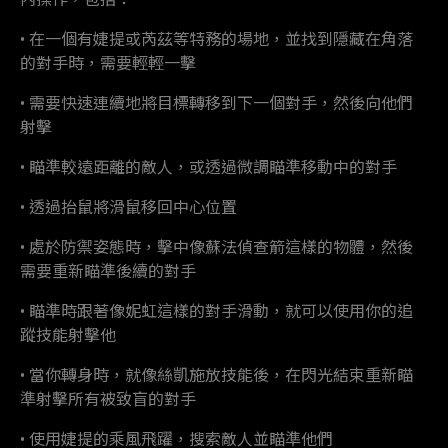
• 在一個有婕提或芮茲等特務的場地，並找到隱藏在角落
的對手時，需要輕輕一擊
• 需要快速連續地將目標轉移到下一個對手，然後向他們
射擊
• 瞄準較遠距離的敵人，或透過微調瞄準移動中的對手
• 透過抬鼠將滑鼠移回中心位置
• 處於防禦姿態時，擊中像蘇法偵查箭這樣的物體，然後
需要重新瞄準後續的對手
• 瞄準時跟著像妮虹這樣的對手滑動，就可以使用你的追
蹤技能射擊他
• 當你轉身時，就像絲凱施放技能後，在閃光結束重新瞄
準射擊所有被致盲的對手
• 使用婕提的乘風飛躍，搜索敵人並瞄準他們