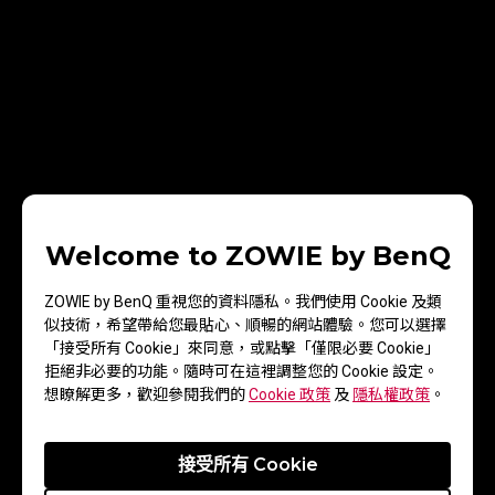
Welcome to ZOWIE by BenQ
ZOWIE by BenQ 重視您的資料隱私。我們使用 Cookie 及類
似技術，希望帶給您最貼心、順暢的網站體驗。您可以選擇
• 抬鼠
「接受所有 Cookie」來同意，或點擊「僅限必要 Cookie」
拒絕非必要的功能。隨時可在這裡調整您的 Cookie 設定。
在抬鼠測試中，實驗室發現 FK、S 和 U 系列滑鼠均表現出
想瞭解更多，歡迎參閱我們的
Cookie 政策
及
隱私權政策
。
色。這是因為這些系列的滑鼠都具有更大的左右傾斜角
度，並配有手指支撐點。這些設計使玩家能夠更輕鬆地施
加向上的力量，從而更快地抬起滑鼠，並快速過渡到下一
接受所有 Cookie
個動作。