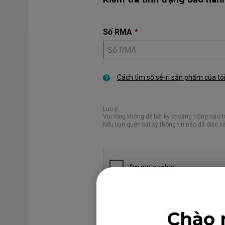
Số RMA
*
Cách tìm số sê-ri sản phẩm của tô
Lưu ý:
Vui lòng không để bất kỳ khoảng trống nào t
Nếu bạn quên bất kỳ thông tin nào đã điền và
Xóa
Yêu
Chào 