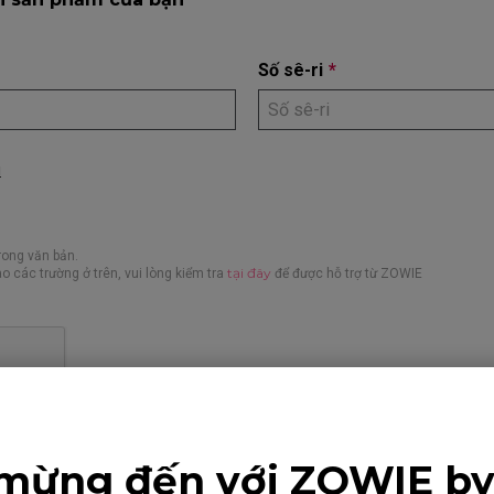
Số sê-ri
*
i
rong văn bản.
tại đây
o các trường ở trên, vui lòng kiểm tra
để được hỗ trợ từ ZOWIE
 cầu
mừng đến với ZOWIE b