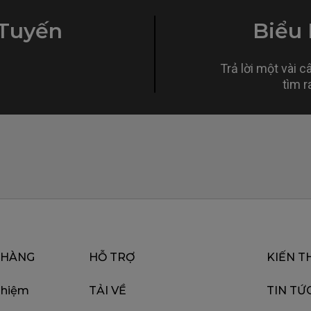
 Tuyến
Biểu
Trả lời một vài c
tìm r
 HÀNG
HỖ TRỢ
KIẾN T
ghiệm
TẢI VỀ
TIN TỨ