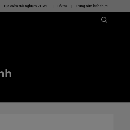
Địa điểm trải nghiệm ZOWIE
Hỗ trợ
Trung tâm kiến thức
ành
U CHUỘT
VỚI BẠN