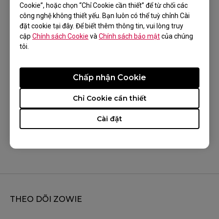
Cookie”, hoặc chọn “Chỉ Cookie cần thiết” để từ chối các
XL2566K (24.5"), XL2566X+(24.1"), XL2586X
công nghệ không thiết yếu. Bạn luôn có thể tuỳ chỉnh Cài
(24.1"), XL2720 (27"), XL2731K (27"), XL2740 (27"),
đặt cookie tại đây. Để biết thêm thông tin, vui lòng truy
cập
Chính sách Cookie
và
Chính sách bảo mật
của chúng
XL2746K (27"), XL2746S (27")
tôi.
Chấp nhận Cookie
Chỉ Cookie cần thiết
Điều này có hữu ích?
Có
Không
Cài đặt
THEO DÕI ZOWIE