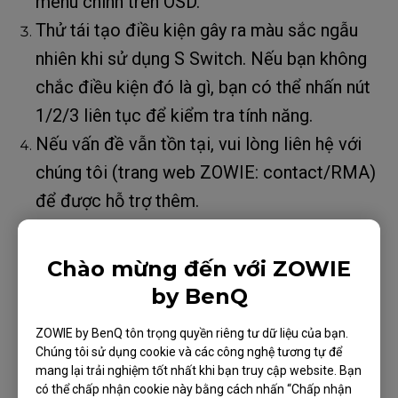
menu chính trên OSD.
Thử tái tạo điều kiện gây ra màu sắc ngẫu
nhiên khi sử dụng S Switch. Nếu bạn không
chắc điều kiện đó là gì, bạn có thể nhấn nút
1/2/3 liên tục để kiểm tra tính năng.
Nếu vấn đề vẫn tồn tại, vui lòng liên hệ với
chúng tôi (trang web ZOWIE: contact/RMA)
để được hỗ trợ thêm.
Chào mừng đến với ZOWIE
by BenQ
Các sản phẩm phù hợp
ZOWIE by BenQ tôn trọng quyền riêng tư dữ liệu của bạn.
XL2411K (24"), XL2430 (24"), XL2436K, XL2540K
Chúng tôi sử dụng cookie và các công nghệ tương tự để
(24.5"), XL2546 (24.5"), XL2546K (24.5"), XL2546S
mang lại trải nghiệm tốt nhất khi bạn truy cập website. Bạn
có thể chấp nhận cookie này bằng cách nhấn “Chấp nhận
(24.5"), XL2546X (24.5"), XL2546X+(24.1"),