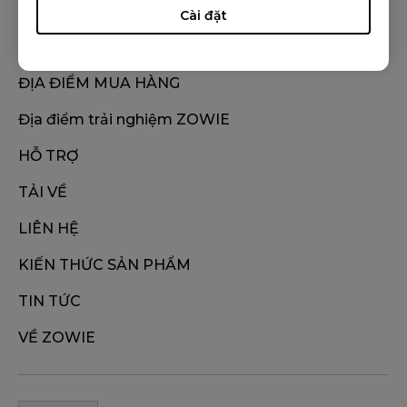
Cài đặt
ĐỊA ĐIỂM MUA HÀNG
Địa điểm trải nghiệm ZOWIE
HỖ TRỢ
TẢI VỀ
LIÊN HỆ
KIẾN THỨC SẢN PHẨM
TIN TỨC
VỀ ZOWIE