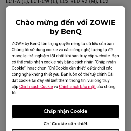
EC1-A (L), EC1-CW (L), EC2 RED V2 (M), EC2
WHITE V2 (M), EC2-A (M), EC2-CW (M), EC3-C (S),
EC3-CW (S), FK1 (L), FK1+ (XL), FK1+ (XL), FK1-C
Chào mừng đến với ZOWIE
Show more
(L), FK2 (M), FK2-DW, S1 WHITE (M), S2-DW, U2,
by BenQ
ZA11 (L), ZA12 (M), ZA12 (M), ZA12 WHITE (M),
ZOWIE by BenQ tôn trọng quyền riêng tư dữ liệu của bạn.
ZA12-B (M), ZA12-B WHITE (M), ZA12-C (M), ZA13
Chúng tôi sử dụng cookie và các công nghệ tương tự để
(S), ZA13-DW
mang lại trải nghiệm tốt nhất khi bạn truy cập website. Bạn
Điều này có hữu ích?
có thể chấp nhận cookie này bằng cách nhấn “Chấp nhận
Cookie”, hoặc chọn “Chỉ Cookie cần thiết” để từ chối các
Có
Không
công nghệ không thiết yếu. Bạn luôn có thể tuỳ chỉnh Cài
đặt cookie tại đây. Để biết thêm thông tin, vui lòng truy
cập
Chính sách Cookie
và
Chính sách bảo mật
của chúng
tôi.
Chấp nhận Cookie
THEO DÕI ZOWIE
Chỉ Cookie cần thiết