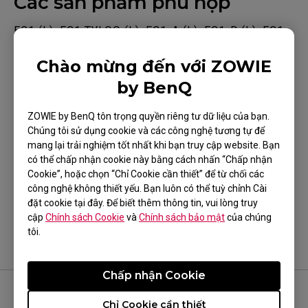
Các sản phẩm phù hợp
EC1 (L), EC1 TYLOO (L), EC1-A (L), EC1-B (L), EC1-
B CS:GO (L), EC1-B DIVINA BLUE (L), EC1-B DIVINA
Chào mừng đến với ZOWIE
BLUE (L), EC1-B DIVINA PINK (L), EC1-C (L), EC1-
by BenQ
Show more
CW (L), EC2 (M), EC2 TYLOO (M), EC2-A (M), EC2-B
(M), EC2-B CS:GO (M), EC2-B DIVINA BLUE (M),
ZOWIE by BenQ tôn trọng quyền riêng tư dữ liệu của bạn.
Chúng tôi sử dụng cookie và các công nghệ tương tự để
EC2-B DIVINA PINK (M), EC2-C (M), EC2-CW (M),
mang lại trải nghiệm tốt nhất khi bạn truy cập website. Bạn
EC3-C (S), EC3-CW (S), FK1 (L), FK1+ (XL), FK1+-B
có thể chấp nhận cookie này bằng cách nhấn “Chấp nhận
Điều này có hữu ích?
(XL), FK1+-B DIVINA BLUE (XL), FK1+-B DIVINA
Cookie”, hoặc chọn “Chỉ Cookie cần thiết” để từ chối các
công nghệ không thiết yếu. Bạn luôn có thể tuỳ chỉnh Cài
Có
Không
PINK (XL), FK1+-C (XL), FK1-B (L), FK1-B DIVINA
đặt cookie tại đây. Để biết thêm thông tin, vui lòng truy
BLUE (L), FK1-B DIVINA PINK (L), FK1-C (L), FK2
cập
Chính sách Cookie
và
Chính sách bảo mật
của chúng
tôi.
(M), FK2-B (M), FK2-B DIVINA BLUE (M), FK2-B
DIVINA PINK (M), FK2-C (M), FK2-DW, S1 (M), S1
Chấp nhận Cookie
DIVINA BLUE (M), S1 DIVINA PINK (M), S1-C (M),
S2 (S), S2 DIVINA BLUE (S), S2 DIVINA PINK (S),
Chỉ Cookie cần thiết
THEO DÕI ZOWIE