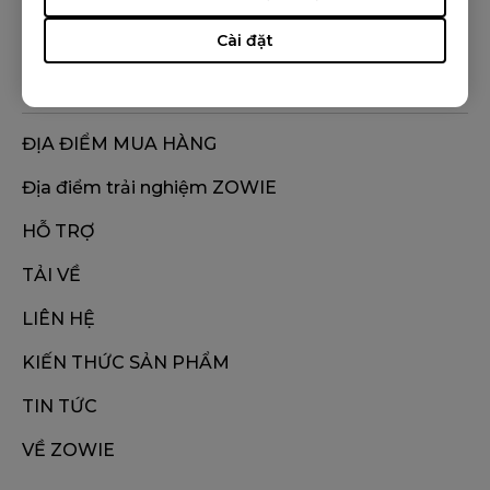
S2-C (S), S2-DW, U2, ZA11 (L), ZA11-B (L), ZA11-C
Cài đặt
(L), ZA12 (M), ZA12-B (M), ZA12-C (M), ZA13 (S),
ZA13-B (S), ZA13-C (S), ZA13-DW
ĐỊA ĐIỂM MUA HÀNG
Địa điểm trải nghiệm ZOWIE
HỖ TRỢ
TẢI VỀ
LIÊN HỆ
KIẾN THỨC SẢN PHẨM
TIN TỨC
VỀ ZOWIE