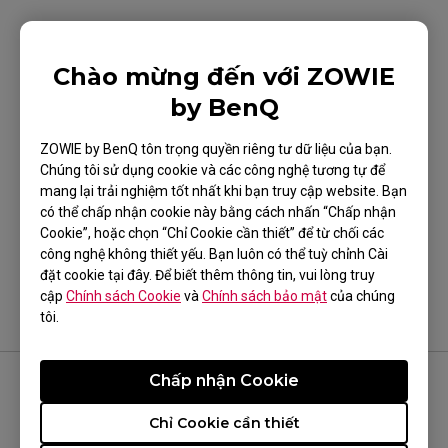
Các sản phẩm phù hợp
Chào mừng đến với ZOWIE
XL2430 (24")
by BenQ
ZOWIE by BenQ tôn trọng quyền riêng tư dữ liệu của bạn.
Chúng tôi sử dụng cookie và các công nghệ tương tự để
mang lại trải nghiệm tốt nhất khi bạn truy cập website. Bạn
Điều này có hữu ích?
có thể chấp nhận cookie này bằng cách nhấn “Chấp nhận
Cookie”, hoặc chọn “Chỉ Cookie cần thiết” để từ chối các
Có
Không
công nghệ không thiết yếu. Bạn luôn có thể tuỳ chỉnh Cài
đặt cookie tại đây. Để biết thêm thông tin, vui lòng truy
cập
Chính sách Cookie
và
Chính sách bảo mật
của chúng
tôi.
Chấp nhận Cookie
THEO DÕI ZOWIE
Chỉ Cookie cần thiết