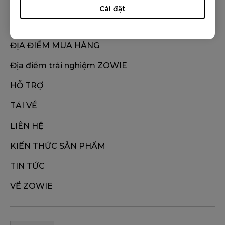
Cài đặt
ĐỊA ĐIỂM MUA HÀNG
Địa điểm trải nghiệm ZOWIE
HỖ TRỢ
TẢI VỀ
LIÊN HỆ
KIẾN THỨC SẢN PHẨM
TIN TỨC
VỀ ZOWIE