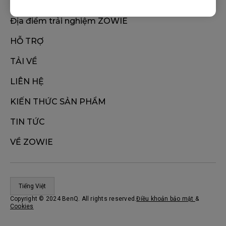
ĐỊA ĐIỂM MUA HÀNG
Địa điểm trải nghiệm ZOWIE
HỖ TRỢ
TẢI VỀ
LIÊN HỆ
KIẾN THỨC SẢN PHẨM
TIN TỨC
VỀ ZOWIE
Tiếng Việt
Copyright © 2024 BenQ. All rights reserved.
Điều khoản bảo mật
&
Cookies