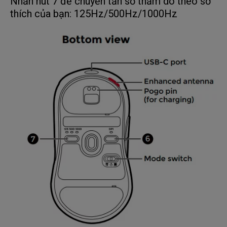
Nhấn nút 7 để chuyển tần số thăm dò theo sở
thích của bạn: 125Hz/500Hz/1000Hz