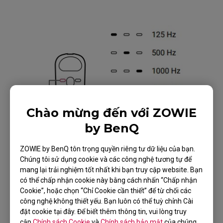
Chào mừng đến với ZOWIE
by BenQ
ZOWIE by BenQ tôn trọng quyền riêng tư dữ liệu của bạn.
Chúng tôi sử dụng cookie và các công nghệ tương tự để
Đèn LED chỉ thị tốc độ thăm dò trên
mang lại trải nghiệm tốt nhất khi bạn truy cập website. Bạn
bộ thu tăng cường:
Khi một tốc độ thăm
có thể chấp nhận cookie này bằng cách nhấn “Chấp nhận
dò cao (2000 Hz hoặc 4000 Hz) được thiết
Cookie”, hoặc chọn “Chỉ Cookie cần thiết” để từ chối các
lập, đèn LED chỉ thị tốc độ thăm dò sẽ sáng
công nghệ không thiết yếu. Bạn luôn có thể tuỳ chỉnh Cài
màu xanh lá. Tốc độ thăm dò cao sẽ tiêu tốn
đặt cookie tại đây. Để biết thêm thông tin, vui lòng truy
cập
Chính sách Cookie
và
Chính sách bảo mật
của chúng