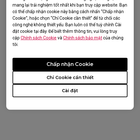
mang lại trải nghiệm tốt nhất khi bạn truy cập website. Bạn
có thể chấp nhận cookie này bằng cách nhấn “Chấp nhận
Cookie”, hoặc chọn “Chỉ Cookie cần thiết” để từ chối các
công nghệ không thiết yếu. Bạn luôn có thể tuỳ chỉnh Cài
đặt cookie tại đây. Để biết thêm thông tin, vui lòng truy
cập
Chính sách Cookie
và
Chính sách bảo mật
của chúng
Các sản phẩm phù hợp
tôi.
EC1-CW (L), EC2-CW (M), EC3-CW (S)
Chấp nhận Cookie
Chỉ Cookie cần thiết
Cài đặt
Điều này có hữu ích?
Có
Không