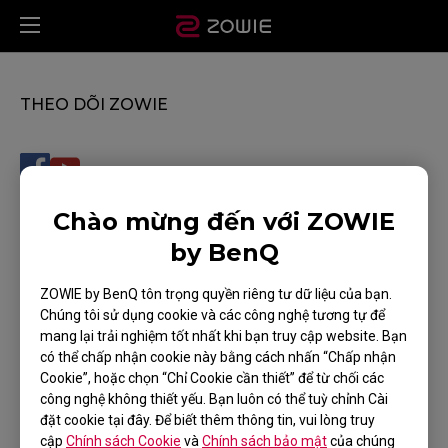
THEO DÕI ZOWIE
Chào mừng đến với ZOWIE
ĐỊA ĐIỂM MUA HÀNG
by BenQ
Địa điểm trải nghiệm ZOWIE
ZOWIE by BenQ tôn trọng quyền riêng tư dữ liệu của bạn.
Chúng tôi sử dụng cookie và các công nghệ tương tự để
HỖ TRỢ
mang lại trải nghiệm tốt nhất khi bạn truy cập website. Bạn
có thể chấp nhận cookie này bằng cách nhấn “Chấp nhận
TẢI VỀ
Cookie”, hoặc chọn “Chỉ Cookie cần thiết” để từ chối các
LIÊN HỆ
công nghệ không thiết yếu. Bạn luôn có thể tuỳ chỉnh Cài
đặt cookie tại đây. Để biết thêm thông tin, vui lòng truy
KIẾN THỨC SẢN PHẨM
cập
Chính sách Cookie
và
Chính sách bảo mật
của chúng