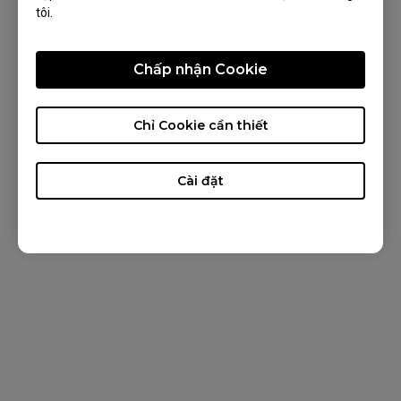
tôi.
TIN TỨC
VỀ ZOWIE
Chấp nhận Cookie
Chỉ Cookie cần thiết
Tiếng Việt
Copyright © 2024 BenQ. All rights reserved.
Điều khoản bảo mật
&
Cookies
Cài đặt