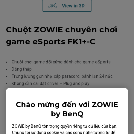
Chuột ZOWIE chuyên chơi
game eSports FK1+-C
Chuột chơi game đối xứng dành cho game eSports
Dáng thấp
Trọng lượng gọn nhẹ, cáp paracord, bánh lăn 24 nấc
Không cần cài đặt driver – Plug and play
Cảm biến 3360
Chào mừng đến với ZOWIE
KÍCH THƯỚC
by BenQ
XL
L
ZOWIE by BenQ tôn trọng quyền riêng tư dữ liệu của bạn.
Chúng tôi sử dụng cookie và các công nghệ tương tự để
M