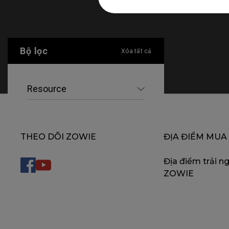
Bộ lọc
Xóa tất cả
Resource
THEO DÕI ZOWIE
ĐỊA ĐIỂM MUA
Địa điểm trải n
ZOWIE