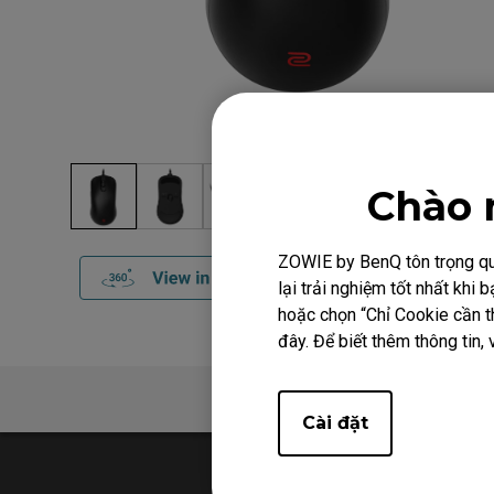
Chào 
ZOWIE by BenQ tôn trọng quy
lại trải nghiệm tốt nhất kh
hoặc chọn “Chỉ Cookie cần th
đây. Để biết thêm thông tin, 
Tổng quan
Cài đặt