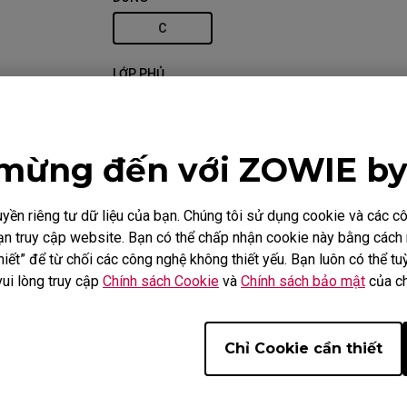
C
LỚP PHỦ
MATTE
MÀU SẮC
mừng đến với ZOWIE b
BLACK
ền riêng tư dữ liệu của bạn. Chúng tôi sử dụng cookie và các 
i bạn truy cập website. Bạn có thể chấp nhận cookie này bằng các
iết” để từ chối các công nghệ không thiết yếu. Bạn luôn có thể tuỳ
vui lòng truy cập
Chính sách Cookie
và
Chính sách bảo mật
của ch
So sánh
Thông số kĩ thuật
Tải
Chỉ Cookie cần thiết