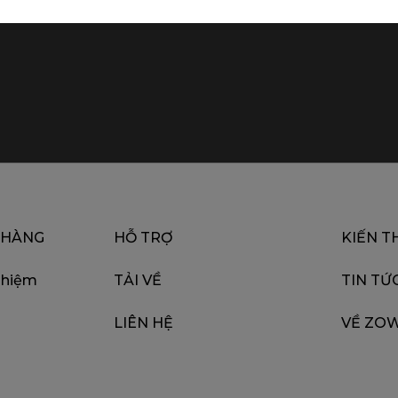
 HÀNG
HỖ TRỢ
KIẾN T
ghiệm
TẢI VỀ
TIN TỨ
LIÊN HỆ
VỀ ZOW