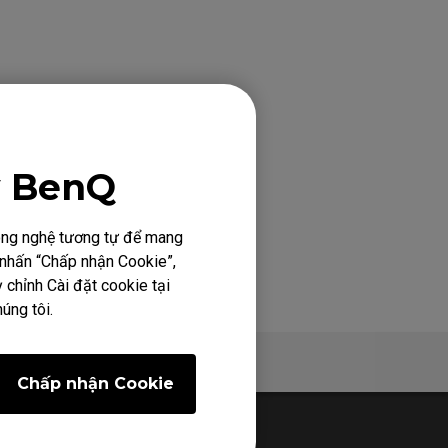
y BenQ
công nghệ tương tự để mang
h nhấn “Chấp nhận Cookie”,
 chỉnh Cài đặt cookie tại
úng tôi.
 xuống
Hỗ trợ
Chấp nhận Cookie