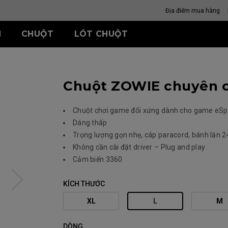
Địa điểm mua hàng
H
CHUỘT
LÓT CHUỘT
S
-SE SERIES
XQ SERIES
ZA SERIES
TR-SERIES
S SERIES
U SERIES
Chuột ZOWIE chuyên c
SR-SE (Deep Blue)
360 Hz
G-TR
ông dây
Chuột không dây
Chuột không dây
Chuột không dây
SR-SE (Rouge) II
360 Hz (27 Inch)
H-TR
ZA13-DW
S2-DW
U2
SR-SE (Rouge) II
U2-DW
Chuột chơi game đối xứng dành cho game eSp
dây
Chuột có dây
Chuột có dây
Dáng thấp
ZA11 (L)
S1 (M)
Trọng lượng gọn nhẹ, cáp paracord, bánh lăn 2
ZA12 (M)
S2 (S)
Không cần cài đặt driver – Plug and play
ZA13 (S)
CHỌN MẪ
Cảm biến 3360
PHÙ HỢP 
KÍCH THƯỚC
XL
L
M
DÒNG