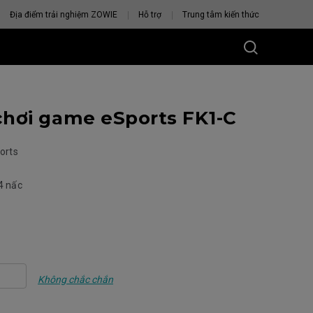
Địa điểm trải nghiệm ZOWIE
Hỗ trợ
Trung tâm kiến thức
hơi game eSports FK1-C
orts
4 nấc
U CHUỘT
VỚI BẠN
Không chắc chắn