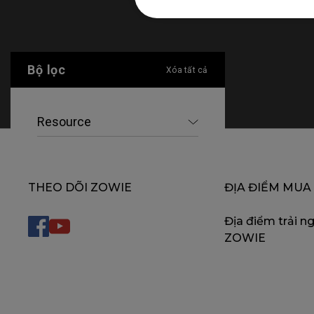
Bộ lọc
Xóa tất cả
Resource
THEO DÕI ZOWIE
ĐỊA ĐIỂM MUA
Địa điểm trải n
ZOWIE