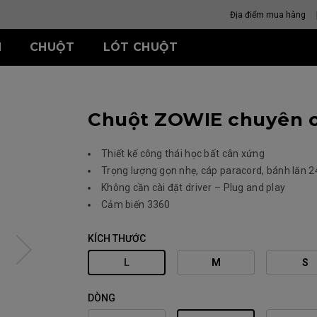
Địa điểm mua hàng
H
CHUỘT
LÓT CHUỘT
S
-SE SERIES
XQ SERIES
ZA SERIES
TR-SERIES
S SERIES
U SERIES
Chuột ZOWIE chuyên c
SR-SE (Deep Blue)
360 Hz
G-TR
ông dây
Chuột không dây
Chuột không dây
Chuột không dây
SR-SE (Rouge) II
360 Hz (27 Inch)
H-TR
ZA13-DW
S2-DW
U2
SR-SE (Rouge) II
U2-DW
Thiết kế công thái học bất cân xứng
dây
Chuột có dây
Chuột có dây
Trọng lượng gọn nhẹ, cáp paracord, bánh lăn 2
ZA11 (L)
S1 (M)
Không cần cài đặt driver – Plug and play
ZA12 (M)
S2 (S)
Cảm biến 3360
ZA13 (S)
CHỌN MẪ
PHÙ HỢP 
KÍCH THƯỚC
L
M
S
DÒNG