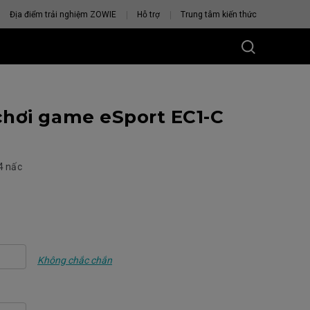
Địa điểm trải nghiệm ZOWIE
Hỗ trợ
Trung tâm kiến thức
hơi game eSport EC1-C
4 nấc
U CHUỘT
VỚI BẠN
Không chắc chắn