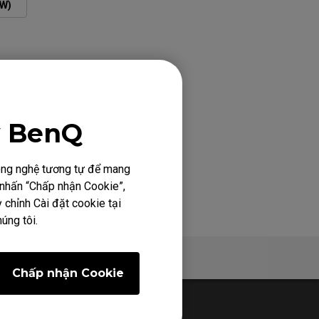
W)
y BenQ
công nghệ tương tự để mang
h nhấn “Chấp nhận Cookie”,
 chỉnh Cài đặt cookie tại
úng tôi.
 xuống
Hỗ trợ
Chấp nhận Cookie