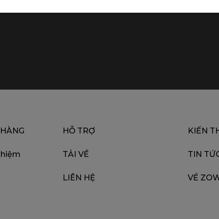
 HÀNG
HỖ TRỢ
KIẾN T
ghiệm
TẢI VỀ
TIN TỨ
LIÊN HỆ
VỀ ZOW