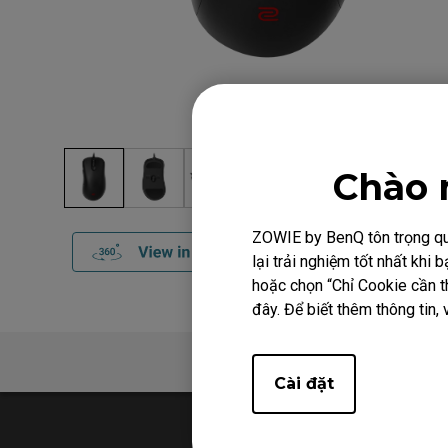
Chào 
ZOWIE by BenQ tôn trọng quy
lại trải nghiệm tốt nhất kh
hoặc chọn “Chỉ Cookie cần th
đây. Để biết thêm thông tin, 
Tổng quan
Cài đặt