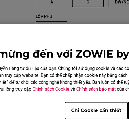
A
C
DW (NE
LỚP PHỦ
MATTE
MÀU SẮC
mừng đến với ZOWIE b
BLACK
ền riêng tư dữ liệu của bạn. Chúng tôi sử dụng cookie và các 
i bạn truy cập website. Bạn có thể chấp nhận cookie này bằng các
iết” để từ chối các công nghệ không thiết yếu. Bạn luôn có thể tuỳ
vui lòng truy cập
Chính sách Cookie
và
Chính sách bảo mật
của ch
So sánh
Thông số kĩ thuật
Tải
Chỉ Cookie cần thiết