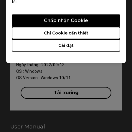
tôi.
Hỗ trợ - Tải xuống - Driver
Chấp nhận Cookie
XL2566K
Chỉ Cookie cần thiết
WHQL driver
Cài đặt
Phiên bản : 001
Kích thước : 9.04 KB
Ngày tháng : 2022/09/13
OS : Windows
OS Version : Windows 10/11
Tải xuống
User Manual