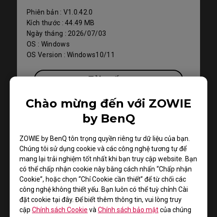
Phiên bản : V1.0.42.0
Kích thước : 44.49 MB
Ngày tháng : 2026/07/03
OS : Windows
OS Version : Windows10/11
Tải xuống
Chào mừng đến với ZOWIE
by BenQ
Driver
ZOWIE by BenQ tôn trọng quyền riêng tư dữ liệu của bạn.
Chúng tôi sử dụng cookie và các công nghệ tương tự để
mang lại trải nghiệm tốt nhất khi bạn truy cập website. Bạn
có thể chấp nhận cookie này bằng cách nhấn “Chấp nhận
Cookie”, hoặc chọn “Chỉ Cookie cần thiết” để từ chối các
công nghệ không thiết yếu. Bạn luôn có thể tuỳ chỉnh Cài
đặt cookie tại đây. Để biết thêm thông tin, vui lòng truy
cập
Chính sách Cookie
và
Chính sách bảo mật
của chúng