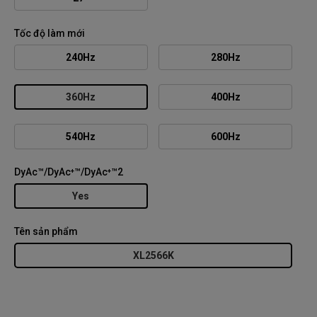
Tốc độ làm mới
240Hz
280Hz
360Hz
400Hz
540Hz
600Hz
DyAc™/DyAc⁺™/DyAc⁺™2
Yes
Tên sản phẩm
XL2566K