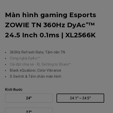
Màn hình gaming Esports
ZOWIE TN 360Hz DyAc⁺™
24.5 Inch 0.1ms | XL2566K
360Hz Refresh Rate; Tấm nền TN
Công nghệ DyAc⁺™
Cài đặt chia sẻ - XL Setting to Share™
Black eQualizer; Color Vibrance
S Switch & Tấm chắn màn hình
Kích thước
24''
24.1'' ~ 24.5''
27''