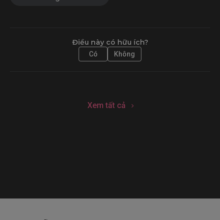
Điều này có hữu ích?
Có
Không
Xem tất cả