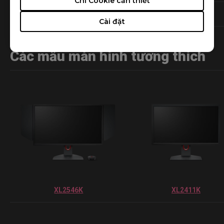
Chỉ Cookie cần thiết
COD VANGUARD MODE
COD WZ S3 MODE
Cài đặt
Các mẫu màn hình tương thích
XL2546K
XL2411K