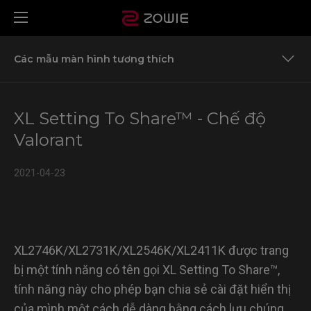
Các mẫu màn hình tương thích
Cài đặt Settings to Share để chia sẻ các chế độ chơi
XL Setting To Share™ - Chế độ
Các mẫu màn hình tương thích
Valorant
2021-04-23
XL2746K/XL2731K/XL2546K/XL2411K được trang
bị một tính năng có tên gọi XL Setting To Share™,
tính năng này cho phép bạn chia sẻ cài đặt hiển thị
của mình một cách dễ dàng bằng cách lưu chúng