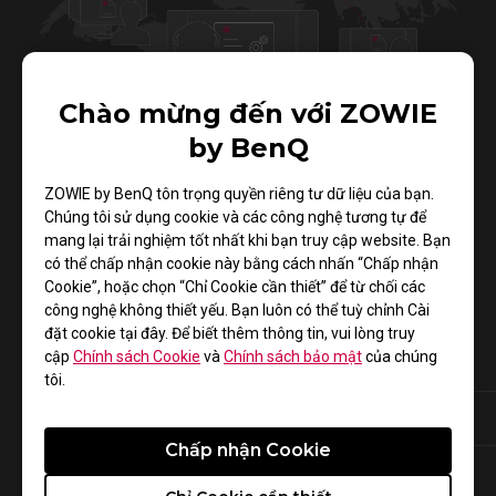
Chào mừng đến với ZOWIE
by BenQ
ZOWIE by BenQ tôn trọng quyền riêng tư dữ liệu của bạn.
Chúng tôi sử dụng cookie và các công nghệ tương tự để
Chế độ Valorant, Chế độ APEX, Chế độ PUBG, Chế
mang lại trải nghiệm tốt nhất khi bạn truy cập website. Bạn
độ R6 và Chế độ CoDWZ S3 là những cài đặt video
có thể chấp nhận cookie này bằng cách nhấn “Chấp nhận
được tối ưu hóa cho các tựa Game được đề cập và
Cookie”, hoặc chọn “Chỉ Cookie cần thiết” để từ chối các
công nghệ không thiết yếu. Bạn luôn có thể tuỳ chỉnh Cài
không đảm bảo nâng cao hiệu suất.
đặt cookie tại đây. Để biết thêm thông tin, vui lòng truy
cập
Chính sách Cookie
và
Chính sách bảo mật
của chúng
tôi.
VALORANT MODE
APEX MODE
Chấp nhận Cookie
R6 MODE
TARKOV MODE