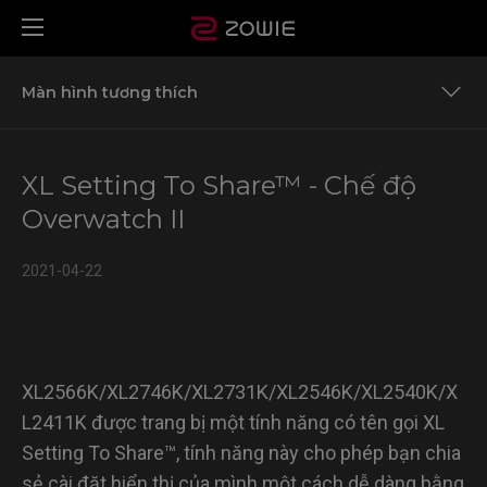
Màn hình tương thích
Team ZOWIE’S Settings to Share for More Game Titles
XL Setting To Share™ - Chế độ
Màn hình tương thích
Overwatch II
2021-04-22
XL2566K/XL2746K/XL2731K/XL2546K/XL2540K/X
L2411K được trang bị một tính năng có tên gọi XL
Setting To Share™, tính năng này cho phép bạn chia
sẻ cài đặt hiển thị của mình một cách dễ dàng bằng