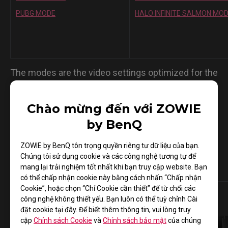
PUBG MODE
HALO INFINITE SALMON MO
The modes are the video settings optimized for the
mentioned gameplay and not performance
enhancement guaranteed.
Chào mừng đến với ZOWIE
by BenQ
ZOWIE by BenQ tôn trọng quyền riêng tư dữ liệu của bạn.
Chúng tôi sử dụng cookie và các công nghệ tương tự để
Màn hình tương thích
mang lại trải nghiệm tốt nhất khi bạn truy cập website. Bạn
có thể chấp nhận cookie này bằng cách nhấn “Chấp nhận
Cookie”, hoặc chọn “Chỉ Cookie cần thiết” để từ chối các
công nghệ không thiết yếu. Bạn luôn có thể tuỳ chỉnh Cài
đặt cookie tại đây. Để biết thêm thông tin, vui lòng truy
cập
Chính sách Cookie
và
Chính sách bảo mật
của chúng