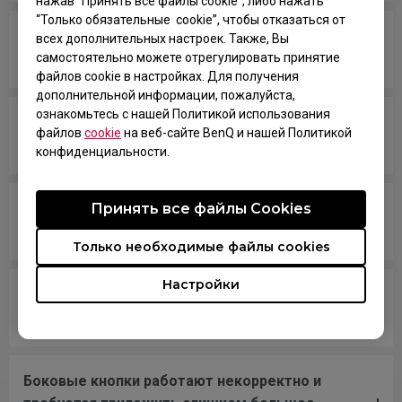
нажав “Принять все файлы cookie”, либо нажать
“Только обязательные cookie”, чтобы отказаться от
У меня курсор перескакивает или двигается
всех дополнительных настроек. Также, Вы
рывками, что делать?
самостоятельно можете отрегулировать принятие
файлов cookie в настройках. Для получения
дополнительной информации, пожалуйста,
ознакомьтесь с нашей Политикой использования
Курсор движется беспорядочно или слишком
файлов
cookie
на веб-сайте BenQ и нашей Политикой
быстро по экрану.
конфиденциальности.
После подключения мыши к ПК она через
Принять все файлы Сookies
некоторое время пропадает из системы.
Только необходимые файлы cookies
Настройки
Похоже, неисправен кабель мыши, и мышь
перестала работать.
Боковые кнопки работают некорректно и