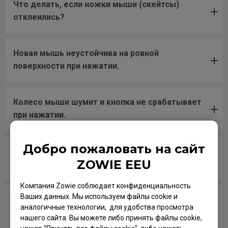
Что делать, если ножки мыши (скейтсы)
отклеились?
Новая мышь неустойчива на ровной
поверхности при нажатии.
Колесо мыши шумит и кнопка не срабатывает
при нажатии.
Добро пожаловать на сайт
Колесо мыши часто заедает при нажатии на
ZOWIE EEU
кнопку.
Компания Zowie соблюдает конфиденциальность
Ваших данных. Мы используем файлы cookie и
Колесико заедает и двигается туго при
аналогичные технологии, для удобства просмотра
прокрутке вверх-вниз.
нашего сайта. Вы можете либо принять файлы cookie,