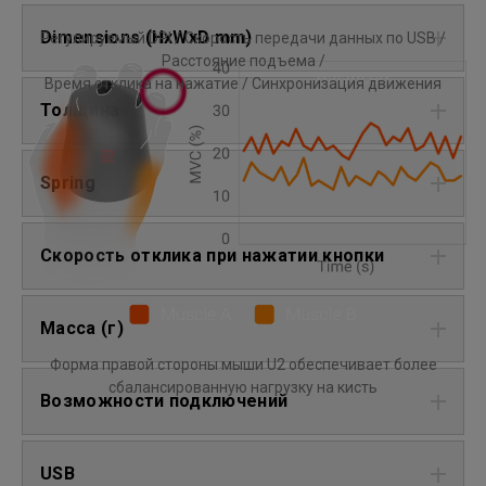
Dimensions (HxWxD mm)
Регулируемый DPI / Скорость передачи данных по USB /
Расстояние подъема /
Время отклика на нажатие / Синхронизация движения
Толщина
Spring
Скорость отклика при нажатии кнопки
Масса (г)
Форма правой стороны мыши U2 обеспечивает более
сбалансированную нагрузку на кисть
Возможности подключений
USB