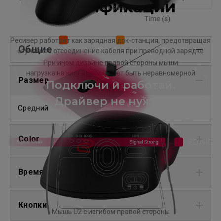
Спецификации
помехи от сигналов.
Ресивер работает как зарядная док-станция, предотвращая
Общие
случайное отсоединение кабеля при проводной зарядке
При ином дизайне правой стороны мыши
нагрузка на кисть руки может быть неравномерной
Размер
Подключи и работай.
Мышь U2
Драйвер не нужен
Средний
Color
Время работы от аккумулятора
Кнопки
Мышь U2 с изгибом правой стороны