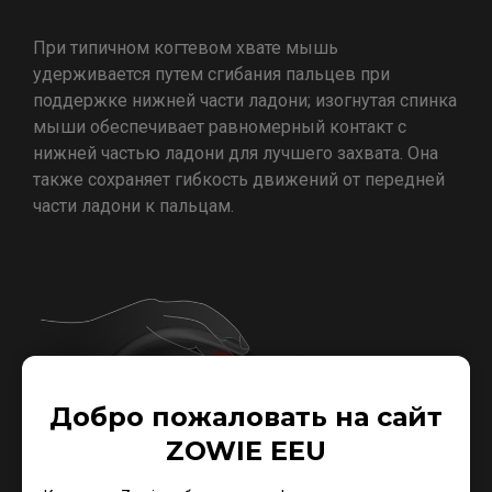
При типичном когтевом хвате мышь
удерживается путем сгибания пальцев при
поддержке нижней части ладони; изогнутая спинка
мыши обеспечивает равномерный контакт с
нижней частью ладони для лучшего захвата. Она
также сохраняет гибкость движений от передней
части ладони к пальцам.
Добро пожаловать на сайт
ZOWIE EEU