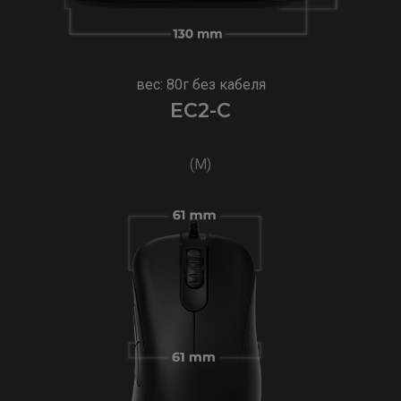
вес: 80г без кабеля
EC2-C
(M)