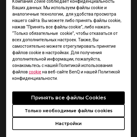
Компания Zowie соблюдает конфиденциальность
Ваших данных. Мы используем файлы cookie и
Правая сторона мыши приподнята спереди, чтобы
аналогичные технологии, для удобства просмотра
обеспечить больше места для 4-го и мизинца.
нашего сайта. Вы можете либо принять файлы cookie,
Вместе с изогнутой формой задней части, EC
нажав “Принять все файлы cookie”, либо нажать
обеспечивает гибкость для 2-го и 3-го пальцев,
“Только обязательные cookie”, чтобы отказаться от
всех дополнительных настроек. Также, Вы
чтобы легче нажимать на кнопки.
самостоятельно можете отрегулировать принятие
файлов cookie в настройках. Для получения
дополнительной информации, пожалуйста,
ознакомьтесь с нашей Политикой использования
файлов
cookie
на веб-сайте BenQ и нашей Политикой
конфиденциальности.
Принять все файлы Сookies
Только необходимые файлы cookies
Настройки