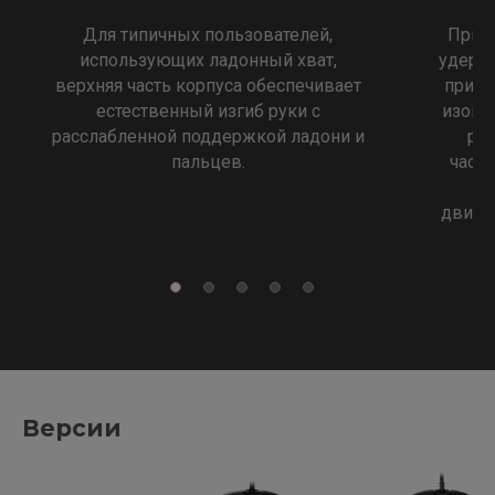
Для типичных пользователей,
При 
использующих ладонный хват,
удержи
верхняя часть корпуса обеспечивает
при п
естественный изгиб руки с
изогн
расслабленной поддержкой ладони и
ра
пальцев.
часть
Он
движе
Версии