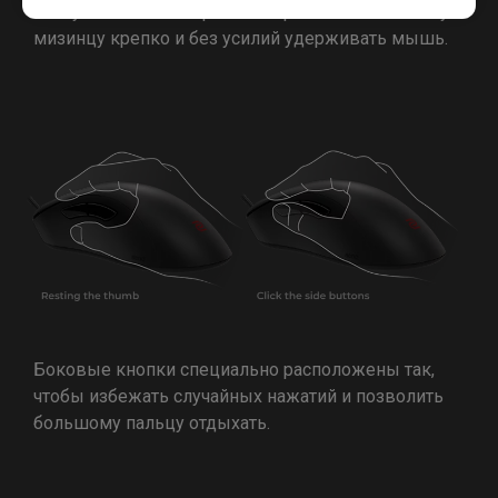
Вогнутый изгиб на правой стороне помогает 4-му и
мизинцу крепко и без усилий удерживать мышь.
Боковые кнопки специально расположены так,
чтобы избежать случайных нажатий и позволить
большому пальцу отдыхать.