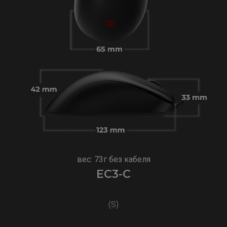
вес: 73г без кабеля
EC3-C
(S)