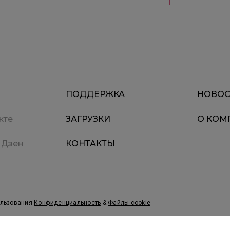
1
ПОДДЕРЖКА
НОВОС
кте
ЗАГРУЗКИ
О КОМ
 Дзен
КОНТАКТЫ
ользования
Конфиденциальность
&
Файлы cookie