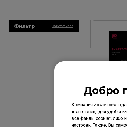
Фильтр
Очистить все
Тип B Blac
Добро 
УЗНАЙ
Компания Zowie соблюда
технологии, для удобства
все файлы cookie”, либо 
настроек. Также, Вы само