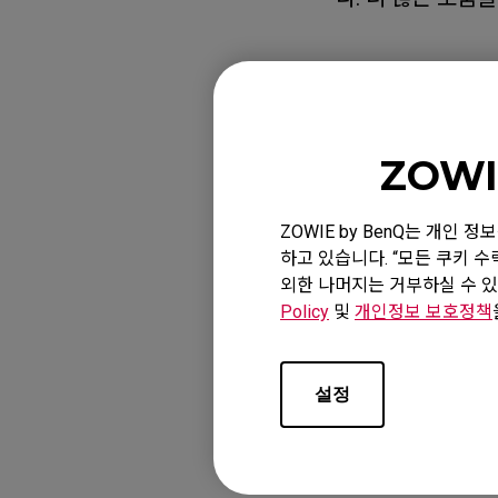
적용 모델
ZOWI
XL2411K (24"), XL
(24.5"), XL2540X+
ZOWIE by BenQ는 개인
(24.5"), XL2546X+
하고 있습니다. “모든 쿠키 
XL2720 (27"), XL2
외한 나머지는 거부하실 수 있
Policy
및
개인정보 보호정책
설정
위 내용이 유용했나