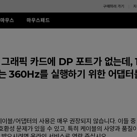
구매하러 가기
지
마우스
마우스패드
-SE 시리즈
XL-K 시리즈
ZA 시리즈
액세서리
TR 시리즈
S 시리즈
U시리즈
R-SE Rouge II (L)
240Hz (27")
모니터 쉴드
G-TR (L)
Wired
Wired
Wireless
그래픽 카드에 DP 포트가 없는데, 1
R-SE Rouge II (XL)
H-TR (XL)
ZA11 (L)
S1 (M)
U2
R SE Blue II (L)
ZA12 (M)
S2 (S)
U2-DW
또는 360Hz를 실행하기 위한 어댑
R-SE Blue II (XL)
ZA13 (S)
U2-DW (화이트)
Wireless
R-SE Bi II (L)
U2 전용 4K 리시버
Wireless
S2-DW
R SE Orange (L)
ZA13-DW
나에게 맞는 
R SE Orange (XL)
S2-DW (화이트)
(화이트)
ZA13-DW (화이트)
 케이블/어댑터의 사용은 매우 권장되지 않습니다. 이들 중
호환성 문제가 있을 수 있고, 특히 케이블의 사양과 품질이
을 받으시려면 온라인 서비스로 연락 주십시오.