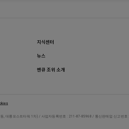
지식센터
뉴스
벤큐 조위 소개
okies
대륭포스트타워 1차) / 사업자등록번호 : 211-87-85968 / 통신판매업 신고번호 : 제 20