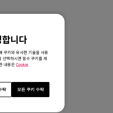
환영합니다
5"), XL2540K
5"), XL2546X
위해 쿠키와 유사한 기술을 사용
L2586X+ (24.1"),
”을 선택하시면 필수 쿠키를 제
세한 내용은
Cookie
수락
모든 쿠키 수락