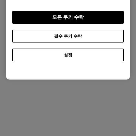
벤큐 조위 소개
모든 쿠키 수락
한국어
필수 쿠키 수락
Copyright © 2024 BenQ. All rights reserved. Terms of Use
Privacy
&
Cookies
설정
(주) 벤큐코리아대표자 : 소윤석 / 서울 구로구 디지털로 288, 1801호 (구로
3동, 대륭포스트타워 1차) / 사업자등록번호 : 211-87-85968 / 통신판매업
신고번호 : 제 2020-서울구로-0307 호 / 이메일 : info.kr@benq.com / 고객
센터 : 1588-3866