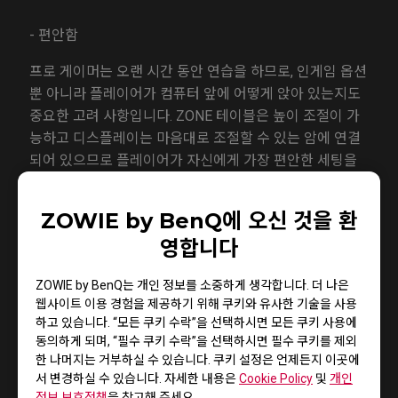
- 편안함
프로 게이머는 오랜 시간 동안 연습을 하므로, 인게임 옵션
뿐 아니라 플레이어가 컴퓨터 앞에 어떻게 앉아 있는지도
중요한 고려 사항입니다. ZONE 테이블은 높이 조절이 가
능하고 디스플레이는 마음대로 조절할 수 있는 암에 연결
되어 있으므로 플레이어가 자신에게 가장 편안한 세팅을
선택할 수 있습니다.
ZOWIE by BenQ에 오신 것을 환
영합니다
- 쉬운 사용
ZOWIE by BenQ는 개인 정보를 소중하게 생각합니다. 더 나은
ZONE은 ZOWIE의 이전 제품에 적용되어 오던 핵심 원칙
웹사이트 이용 경험을 제공하기 위해 쿠키와 유사한 기술을 사용
을 유지하므로 버튼 한번 클릭으로 전체 시스템을 켜고 사
하고 있습니다. “모든 쿠키 수락”을 선택하시면 모든 쿠키 사용에
용할 준비가 됩니다.
동의하게 되며, “필수 쿠키 수락”을 선택하시면 필수 쿠키를 제외
한 나머지는 거부하실 수 있습니다. 쿠키 설정은 언제든지 이곳에
서 변경하실 수 있습니다. 자세한 내용은
Cookie Policy
및
개인
정보 보호정책
을 참고해 주세요.