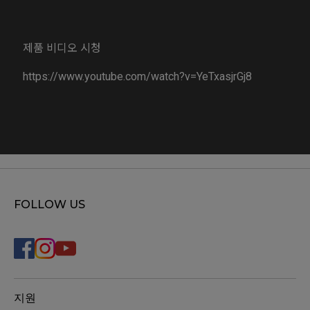
제품 비디오 시청
https://www.youtube.com/watch?v=YeTxasjrGj8
FOLLOW US
지원