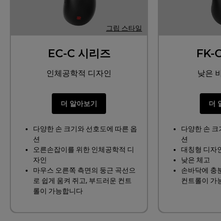
그립 스타일
EC-C 시리즈
FK-
인체공학적 디자인
낮은 
더 알아보기
더 
다양한 손 크기와 선호도에 따른 옵
다양한 손 크
션
션
오른손잡이를 위한 인체공학적 디
대칭형 디자
자인
낮은 체고
마우스 오른쪽 측면의 둥근 곡선으
손바닥에 충
로 쉽게 움켜 쥐고, 부드러운 컨트
컨트롤이 가
롤이 가능합니다