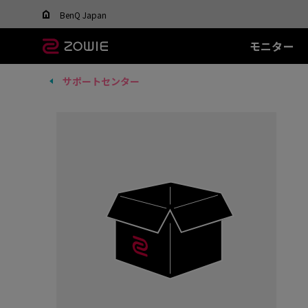
Change your region to view content applicable t
BenQ Japan
モニター
サポートセンター
すべてのモニター
すべてのマウス
すべてのマウスパッ
XL-Xシリーズ
EC シリーズ(エルゴ)
T-FX シリーズ
SR シリーズ
FK
XL
ド
DyAc™ / DyAc+™ /
最適なマウスを選ぶ
DyAc™ 2 とは？
600Hz
PTF-X (S)
G-SR II (L)
36
有線
有
XL Setting to Share™
400Hz
G-SR III (L)
24
EC1 (L)
FK1
280Hz
H-SR III (XL)
14
EC2 (M)
FK1
280Hz(DyAc™2 非搭
EC3-C (S)
FK2
載)
ワイヤレス
ワ
540Hz
EC-CW (L/M/S)
FK2
240Hz
EC-DW (L/M/S)
FK2
EC-DW Glossy (L/M/S)