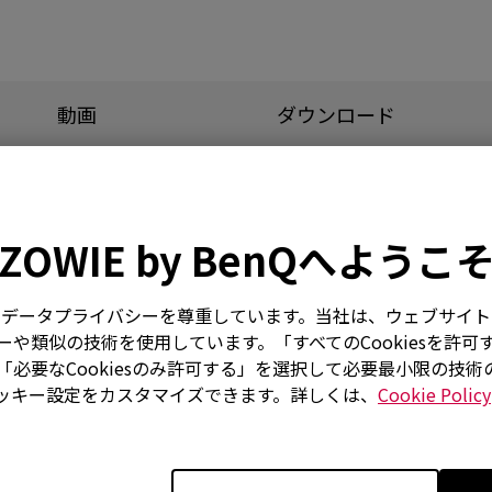
動画
ダウンロード
ZOWIE by BenQへようこ
ルする方法？
はお客様のデータプライバシーを尊重しています。当社は、ウェブサ
ていないのに、画面上のカーソルが揺れて勝手に動き始めます
や類似の技術を使用しています。「すべてのCookiesを許可
必要なCookiesのみ許可する」を選択して必要最小限の技
角度を変えたりすると、マウスが Windowsから切断され、
ッキー設定をカスタマイズできます。詳しくは、
Cookie Policy
作しません。なぜですか？