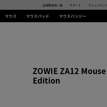
o your location and shop online.
正規取扱店一覧
サポート
ナレッジセン
マウス
マウスパッド
マウスバンジー
 シリーズ(左右対称)
-Kシリーズ
SR-SE シリーズ
アクセサリー
ZA シリーズ(左右対称)
TR シリーズ
S シリーズ(左右対称)
Uシリ
0Hz
G-SR-SE Bi II (L)
アイシールド
G-TR (L)
線
有線
有線
ワイ
0Hz (27インチ)
G-SR-SE ROUGE II (L)
S.Switch
H-TR (XL)
+ (XL)
ZA11 (L)
S1 (M)
U2 (M
4Hz
H-SR-SE ROUGE II
 (L)
ZA12 (M)
S2 (S)
U2-D
(XL)
 (M)
ZA13 (S)
U2-DW
ワイヤレス
G-SR-SE BLUE II (L)
イヤレス
ワイヤレス
S2-DW (S)
H-SR-SE BLUE II (XL)
ZOWIE ZA12 Mouse 
-DW (M)
ZA13-DW (S)
S2-DW Glossy (S)
G-SR-SE Orange (L)
-DW Glossy (M)
ZA13-DW Glossy (S)
H-SR-SE Orange (XL)
Edition