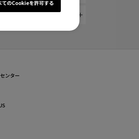
べてのCookieを許可する
。どうすればいいですか？
センター
US