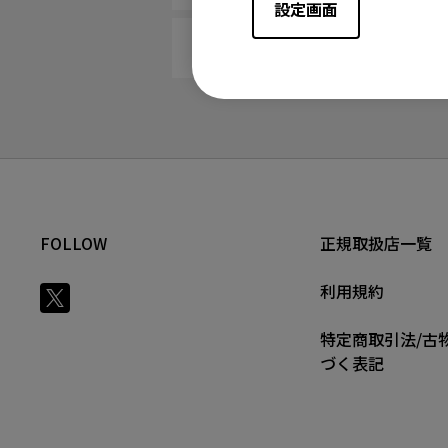
設定画面
マウスをマウスパッドから持ち上
FOLLOW
正規取扱店一覧
利用規約
特定商取引法/古
づく表記