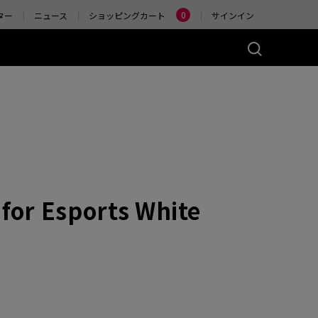
Change
0
ター
ニュース
ショッピングカート
サインイン
ーズ(左右対称)
アクセサリー
ヤレス
4K エンハンストワイヤ
レスレシーバー
)
ER2-80
W (M)
 Glossy (M)
for Esports White