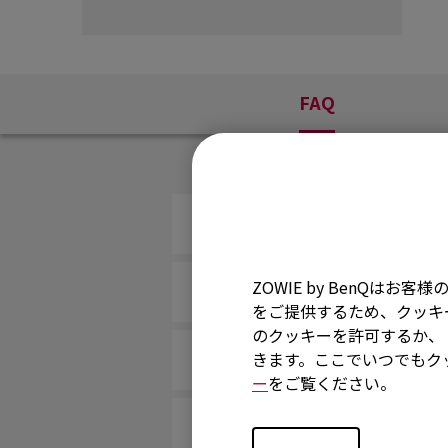
FAQ
マウスドライバーを再インストー
ZOWIE by BenQ
マウスに触れたり手を置いたりし
をご提供するため、クッキー
のクッキーを許可するか、「
ゲーム中に素早くフリックしたり
きます。ここでいつでもク
ー
をご覧ください。
マウスがデスクの表面でうまく動