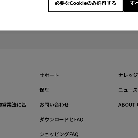
必要なCookieのみ許可する
す
げて再び置くと、センサーが1～2秒間マウスを認識しません
サポート
ナレッジ
保証
ニュース
物営業法に基
お問い合わせ
ABOUT 
ダウンロードとFAQ
ショッピングFAQ