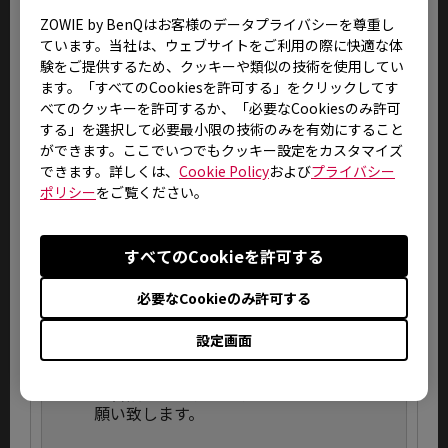
ZOWIE by BenQはお客様のデータプライバシーを尊重し
9.
液晶パネルは極めて精密度の高い技術で
ています。当社は、ウェブサイトをご利用の際に快適な体
製造されておりますが、製造上の物理的
験をご提供するため、クッキーや類似の技術を使用してい
な限界により、画面中に常時点灯、ある
ます。「すべてのCookiesを許可する」をクリックしてす
いは不点灯の画素(ドット抜け)が発生する
べてのクッキーを許可するか、「必要なCookiesのみ許可
場合がございます。これは弊社規定内品質
する」を選択して必要最小限の技術のみを有効にすること
として出荷させていただいておりますの
ができます。ここでいつでもクッキー設定をカスタマイズ
で、修理・交換対象外とさせていただい
できます。詳しくは、
Cookie Policy
および
プライバシー
ております。
ポリシー
をご覧ください。
10.
誤動作や故障、または修理の際には、本
体の記憶装置に記録されたお客様のデー
すべてのCookieを許可する
タやインストールされたアプリケーショ
ンが消去される場合がありますが、これ
必要なCookieのみ許可する
による損害については、弊社はその責任
を一切負いませんので、あらかじめご了
設定画面
承ください。お客様が作成されました大
切なデータなどは、お客様の責任におい
て普段からバックアップされることをお
願い致します。