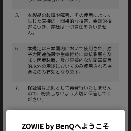
5.
本製品の故障や障害、その使用によって
生じた直接的・間接的な損害、金銭的損
害につき、弊社は一切責任を負いませ
ん。
6.
本規定は日本国内において使用され、原
子力関連施設や生命維持に直接影響を及
ぼす医療装置、及び直接的な防衛軍事目
的以外の用途においてのみ使用される場
合にのみ有効となります。
7.
保証書は原則として再発行いたしません
ので、紛失しないよう大切に保管してく
ださい。
8.
交換済みの部品、部材に関しては品質管
理上ご返却致しませんのであらかじめご
ZOWIE by BenQへようこそ
了承ください。