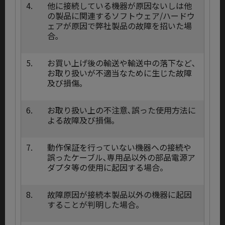
4.
他に接続している機器が原因ないしは他
の製品に関連するソフトウェア/ハードウ
ェアが原因で弊社製品の故障を招いた場
合｡
5.
お買い上げ後の輸送や輸送中の落下など､
お取り扱いが不適当なために生じた故障
及び損傷｡
6.
お取り扱い上の不注意､誤った使用方法に
よる故障及び損傷｡
7.
動作保証を行っていない機器への接続や
誤ったケーブル､専用品以外の部品電源ア
ダプタ等の使用に起因する場合。
8.
故障原因が接続本製品以外の機器に起因
することが判明した場合。