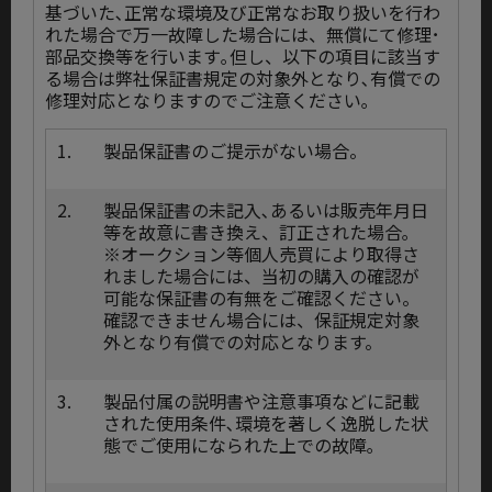
基づいた､正常な環境及び正常なお取り扱いを行わ
れた場合で万一故障した場合には、無償にて修理･
部品交換等を行います｡但し、以下の項目に該当す
る場合は弊社保証書規定の対象外となり､有償での
修理対応となりますのでご注意ください｡
1.
製品保証書のご提示がない場合。
2.
製品保証書の未記入､あるいは販売年月日
等を故意に書き換え、訂正された場合｡
※オークション等個人売買により取得さ
れました場合には、当初の購入の確認が
可能な保証書の有無をご確認ください。
確認できません場合には、保証規定対象
外となり有償での対応となります。
3.
製品付属の説明書や注意事項などに記載
された使用条件､環境を著しく逸脱した状
態でご使用になられた上での故障｡