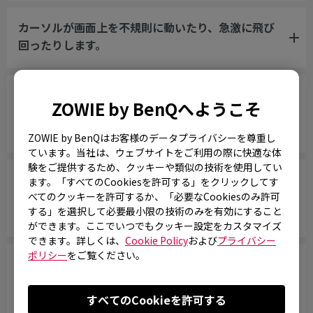
カーソルが画面上を不規則に動いたり、急激に飛び
回ったりします。
マウスに触れていないのにカーソルが揺れたり、勝
ZOWIE by BenQへようこそ
手に動いたりします。または、手を軽く置いている
だけでカーソルが動いてしまいます。
ZOWIE by BenQはお客様のデータプライバシーを尊重し
ています。当社は、ウェブサイトをご利用の際に快適な体
験をご提供するため、クッキーや類似の技術を使用してい
ゲーム中に素早いフリックや大きく動かすと、マウ
ます。「すべてのCookiesを許可する」をクリックしてす
スがWindowsから切断された後、再接続されてし
べてのクッキーを許可するか、「必要なCookiesのみ許可
する」を選択して必要最小限の技術のみを有効にすること
まいます。
ができます。ここでいつでもクッキー設定をカスタマイズ
できます。詳しくは、
Cookie Policy
および
プライバシー
ポリシー
をご覧ください。
マウスが断続的に接続されなくなります。マウスパ
ッドに力を加えると、正常に動作するようになり、
DPI設定を高くすると問題が若干軽減されるようで
すべてのCookieを許可する