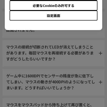
す。
必要なCookieのみ許可する
設定画面
ゲーム中に撃ちながらマウスホイールで素早く武器
を切り替えようとすると、スクロールしても動作が
認識されません。
マウスの接続が切断されてLEDが消えてしまうこと
があります。毎回マウスを再接続する必要がありま
すがどうしたらいいですか？
ゲーム中に1600DPIでセンサーの精度が急に低下し
てしまい、マウスの動きが400DPIのようになってし
まいます。どうすればいいでしょうか？
マウスをマウスパッドから持ち上げて再び置くと、