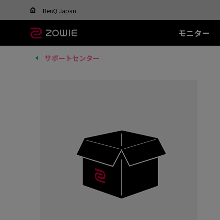
Change your region to view content applicable t
BenQ Japan
モニター
サポートセンター
すべてのモニター
すべてのマウス
すべてのマウスパッ
XL-Xシリーズ
EC シリーズ(エルゴ)
T-FX シリーズ
SR シリーズ
FK
XL
ド
DyAc™ / DyAc+™ /
最適なマウスを選ぶ
DyAc™ 2 とは？
600Hz
PTF-X (S)
G-SR II (L)
36
有線
有
XL Setting to Share™
400Hz
G-SR III (L)
24
EC1 (L)
FK1
280Hz
H-SR III (XL)
14
EC2 (M)
FK1
280Hz(DyAc™2 非搭
EC3-C (S)
FK2
載)
ワイヤレス
ワ
540Hz
EC-CW (L/M/S)
FK2
240Hz
EC-DW (L/M/S)
FK2
EC-DW Glossy (L/M/S)