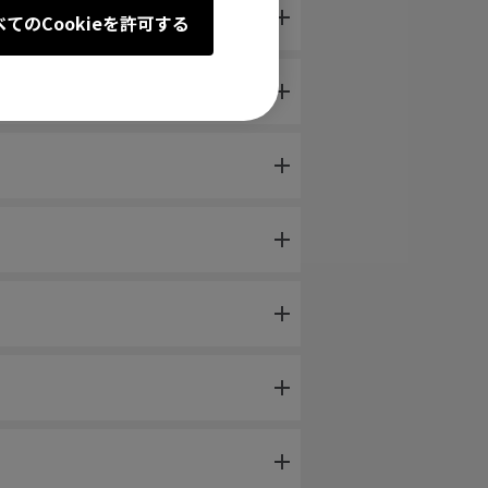
。
べてのCookieを許可する
 reconnected.