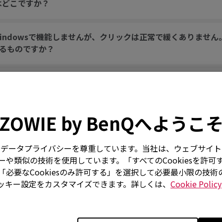
はどこですか？
ndowsで機能しませんが、クリックは正常で緩くありません。
るものですか？
アクティブでなく、他のUSBポートでも試しました。
ZOWIE by BenQへようこ
インドしていますが、ホイールに触れなくてもランダムにジャ
はお客様のデータプライバシーを尊重しています。当社は、ウェブサ
や類似の技術を使用しています。「すべてのCookiesを許可
しっぱなしのように固定されています。
必要なCookiesのみ許可する」を選択して必要最小限の技
ッキー設定をカスタマイズできます。詳しくは、
Cookie Policy
を素早く動かすと音がします。