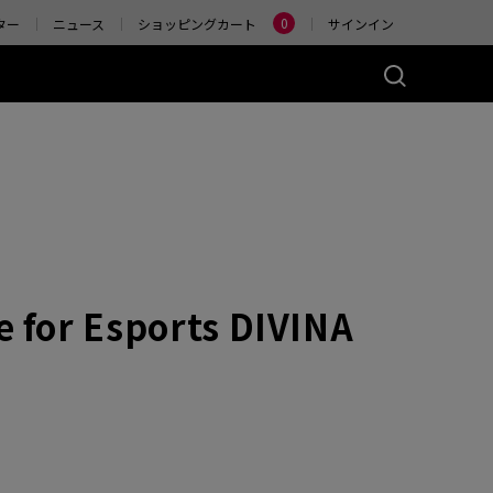
Change
0
ター
ニュース
ショッピングカート
サインイン
ーズ(左右対称)
アクセサリー
ヤレス
4K エンハンストワイヤ
レスレシーバー
)
ER2-80
W (M)
 Glossy (M)
 for Esports DIVINA