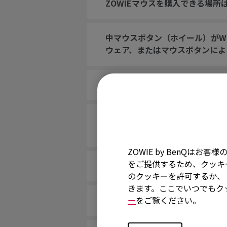
ZOWIEマウスを購入できる場所
中マウスボタン（ホイール）がWi
ウェア、またはマウスボタンによ
コンピュータの起動時にマウスが
ゲームでホイールをジャンプにバ
パッドに置くとジャンプします。
ZOWIE by BenQ
をご提供するため、クッキー
マウスのボタンがまるでずっと押
のクッキーを許可するか、「
きます。ここでいつでもク
スクロールが緩んでおり、マウス
ー
をご覧ください。