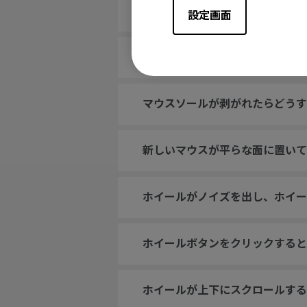
私のマウスがPCに認識されませ
設定画面
The cursor stops at the edge 
マウスソールが剥がれたらどうす
新しいマウスが平らな面に置いて
ホイールがノイズを出し、ホイー
ホイールボタンをクリックすると
ホイールが上下にスクロールする