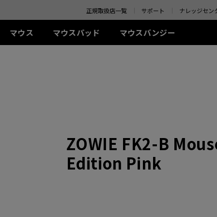
o your location and shop online.
正規取扱店一覧
サポート
ナレッジセン
マウス
マウスパッド
マウスバンジー
 シリーズ(左右対称)
-Kシリーズ
SR-SE シリーズ
アクセサリー
ZA シリーズ(左右対称)
TR シリーズ
S シリーズ(左右対称)
Uシリ
0Hz
G-SR-SE Bi II (L)
アイシールド
G-TR (L)
線
有線
有線
ワイ
0Hz (27インチ)
G-SR-SE ROUGE II (L)
S.Switch
H-TR (XL)
+ (XL)
ZA11 (L)
S1 (M)
U2 (M
4Hz
H-SR-SE ROUGE II
 (L)
ZA12 (M)
S2 (S)
U2-D
(XL)
 (M)
ZA13 (S)
U2-DW
ワイヤレス
G-SR-SE BLUE II (L)
イヤレス
ワイヤレス
S2-DW (S)
H-SR-SE BLUE II (XL)
ZOWIE FK2-B Mouse
-DW (M)
ZA13-DW (S)
S2-DW Glossy (S)
G-SR-SE Orange (L)
-DW Glossy (M)
ZA13-DW Glossy (S)
H-SR-SE Orange (XL)
Edition Pink