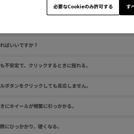
ん。「不明なUSBデバイス」というメッセージが表示されます
必要なCookieのみ許可する
す
of the screen and does not return until the USB plug is
ればいいですか？
も不安定で、クリックするときに揺れる。
ルボタンをクリックしても反応しません。
きにホイールが頻繁に引っかかる。
際にひっかかり、硬くなる。