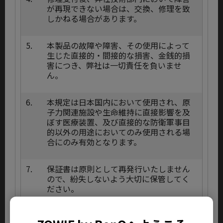
が再現できない場合は、交換、修理を致
しかねる場合があります。
5.
本製品の故障や障害、その使用によって
生じた直接的・間接的な損害、金銭的損
害につき、弊社は一切責任を負いませ
ん。
6.
本規定は日本国内において使用され、原
子力関連施設や生命維持に直接影響を及
ぼす医療装置、及び直接的な防衛軍事目
的以外の用途においてのみ使用される場
合にのみ有効となります。
7.
保証書は原則として再発行いたしません
ので、紛失しないよう大切に保管してく
ださい。
8.
交換済みの部品、部材に関しては品質管