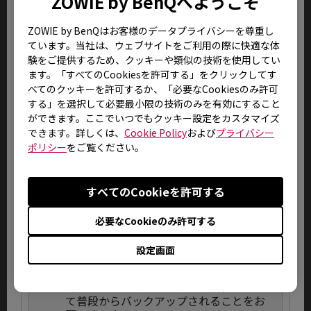
ZOWIE by BenQへようこそ
理上ご返却致しませんのであらかじめご
了承ください。
ZOWIE by BenQはお客様のデータプライバシーを尊重し
ています。当社は、ウェブサイトをご利用の際に快適な体
9.
液晶パネルは極めて精密度の高い技術で
験をご提供するため、クッキーや類似の技術を使用してい
製造されておりますが、製造上の物理的
ます。「すべてのCookiesを許可する」をクリックしてす
な限界により、画面中に常時点灯、ある
べてのクッキーを許可するか、「必要なCookiesのみ許可
いは不点灯の画素(ドット抜け)が発生する
する」を選択して必要最小限の技術のみを有効にすること
場合がございます。これは弊社規定内品質
ができます。ここでいつでもクッキー設定をカスタマイズ
として出荷させていただいておりますの
できます。詳しくは、
Cookie Policy
および
プライバシー
で、修理・交換対象外とさせていただい
ポリシー
をご覧ください。
ております。
10.
誤動作や故障、または修理の際には、本
すべてのCookieを許可する
体の記憶装置に記録されたお客様のデー
タやインストールされたアプリケーショ
必要なCookieのみ許可する
ンが消去される場合がありますが、これ
による損害については、弊社はその責任
設定画面
を一切負いませんので、あらかじめご了
承ください。お客様が作成されました大
切なデータなどは、お客様の責任におい
て普段からバックアップされることをお