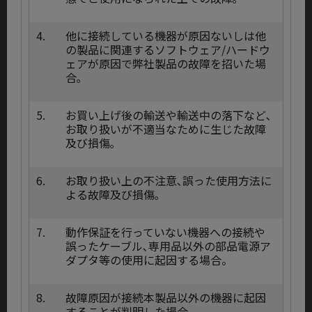
4.
他に接続している機器が原因ないしは他
の製品に関連するソフトウェア/ハードウ
ェアが原因で弊社製品の故障を招いた場
合｡
5.
お買い上げ後の輸送や輸送中の落下など､
お取り扱いが不適当なために生じた故障
及び損傷｡
6.
お取り扱い上の不注意､誤った使用方法に
よる故障及び損傷｡
7.
動作保証を行っていない機器への接続や
誤ったケーブル､専用品以外の部品電源ア
ダプタ等の使用に起因する場合。
8.
故障原因が接続本製品以外の機器に起因
することが判明した場合。