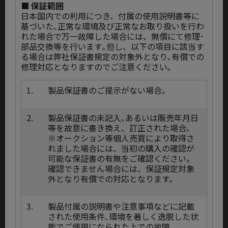
■ 保証範囲
日本国内での利用につき、付属の使用説明書等に
基づいた､正常な環境及び正常なお取り扱いを行わ
れた場合で万一故障した場合には、無償にて修理･
部品交換等を行います｡但し、以下の項目に該当す
る場合は弊社保証書規定の対象外となり､有償での
修理対応となりますのでご注意ください｡
1.
製品保証書のご提示がない場合。
2.
製品保証書の未記入､あるいは販売年月日
等を故意に書き換え、訂正された場合｡
※オークション等個人売買により取得さ
れました場合には、当初の購入の確認が
可能な保証書の有無をご確認ください。
確認できません場合には、保証規定対象
外となり有償での対応となります。
3.
製品付属の説明書や注意事項などに記載
された使用条件､環境を著しく逸脱した状
態でご使用になられた上での故障｡