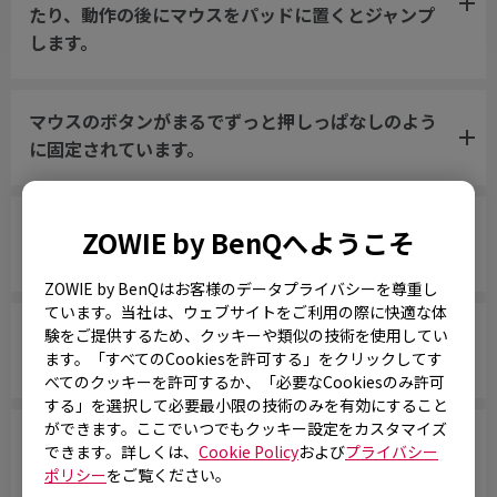
たり、動作の後にマウスをパッドに置くとジャンプ
します。
マウスのボタンがまるでずっと押しっぱなしのよう
に固定されています。
スクロールが緩んでおり、マウスを素早く動かすと
ZOWIE by BenQへようこそ
音がします。
ZOWIE by BenQはお客様のデータプライバシーを尊重し
ています。当社は、ウェブサイトをご利用の際に快適な体
私のマウスがPCに認識されません。「不明なUSBデ
験をご提供するため、クッキーや類似の技術を使用してい
ます。「すべてのCookiesを許可する」をクリックしてす
バイス」というメッセージが表示されます。
べてのクッキーを許可するか、「必要なCookiesのみ許可
する」を選択して必要最小限の技術のみを有効にすること
ができます。ここでいつでもクッキー設定をカスタマイズ
The cursor stops at the edge of the screen
できます。詳しくは、
Cookie Policy
および
プライバシー
and does not return until the USB plug is
ポリシー
をご覧ください。
reconnected.