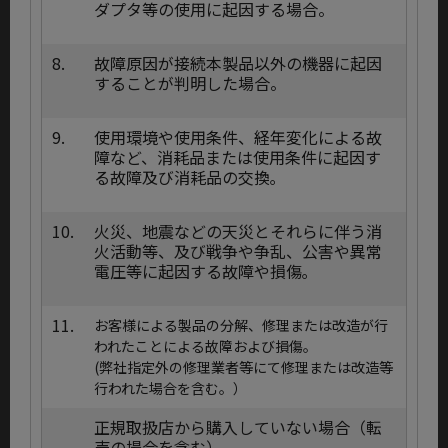
ダプタ等の使用に起因する場合。
8.
故障原因が接続本製品以外の機器に起因
することが判明した場合。
9.
使用環境や使用条件、経年変化による故
障など、消耗品または使用条件に起因す
る故障及び消耗品の交換｡
10.
火災、地震などの天災とそれらに伴う消
火活動等、及び戦争や争乱、公害や異常
電圧等に起因する故障や損傷｡
11.
お客様による製品の分解、修理または改造が行
われたことによる故障および損傷。
(弊社指定外の修理業者等にて修理または改造等
行われた場合を含む。）
正規取扱店から購入していない場合（転
売の場合を含む）。