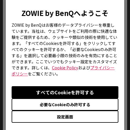
ださい。
ZOWIE by BenQへようこそ
8.
交換済みの部品、部材に関しては品質管
ZOWIE by BenQはお客様のデータプライバシーを尊重し
理上ご返却致しませんのであらかじめご
了承ください。
ています。当社は、ウェブサイトをご利用の際に快適な体
験をご提供するため、クッキーや類似の技術を使用してい
ます。「すべてのCookiesを許可する」をクリックしてす
9.
液晶パネルは極めて精密度の高い技術で
べてのクッキーを許可するか、「必要なCookiesのみ許可
製造されておりますが、製造上の物理的
する」を選択して必要最小限の技術のみを有効にすること
な限界により、画面中に常時点灯、ある
ができます。ここでいつでもクッキー設定をカスタマイズ
いは不点灯の画素(ドット抜け)が発生する
できます。詳しくは、
Cookie Policy
および
プライバシー
場合がございます。これは弊社規定内品質
ポリシー
をご覧ください。
として出荷させていただいておりますの
で、修理・交換対象外とさせていただい
ております。
すべてのCookieを許可する
10.
誤動作や故障、または修理の際には、本
必要なCookieのみ許可する
体の記憶装置に記録されたお客様のデー
タやインストールされたアプリケーショ
設定画面
ンが消去される場合がありますが、これ
による損害については、弊社はその責任