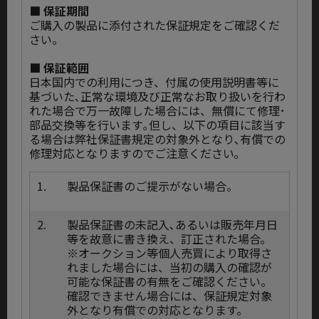
■ 保証期間
ご購入の製品に添付された保証規定をご確認くだ
さい。
■ 保証範囲
日本国内での利用につき、付属の使用説明書等に
基づいた､正常な環境及び正常なお取り扱いを行わ
れた場合で万一故障した場合には、無償にて修理･
部品交換等を行います｡但し、以下の項目に該当す
る場合は弊社保証書規定の対象外となり､有償での
修理対応となりますのでご注意ください｡
1.
製品保証書のご提示がない場合。
2.
製品保証書の未記入､あるいは販売年月日
等を故意に書き換え、訂正された場合｡
※オークション等個人売買により取得さ
れました場合には、当初の購入の確認が
可能な保証書の有無をご確認ください。
確認できません場合には、保証規定対象
外となり有償での対応となります。