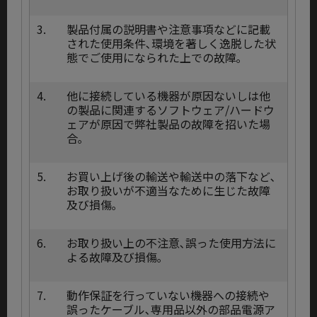
3.
製品付属の説明書や注意事項などに記載
された使用条件､環境を著しく逸脱した状
態でご使用になられた上での故障｡
4.
他に接続している機器が原因ないしは他
の製品に関連するソフトウェア/ハードウ
ェアが原因で弊社製品の故障を招いた場
合｡
5.
お買い上げ後の輸送や輸送中の落下など､
お取り扱いが不適当なために生じた故障
及び損傷｡
6.
お取り扱い上の不注意､誤った使用方法に
よる故障及び損傷｡
7.
動作保証を行っていない機器への接続や
誤ったケーブル､専用品以外の部品電源ア