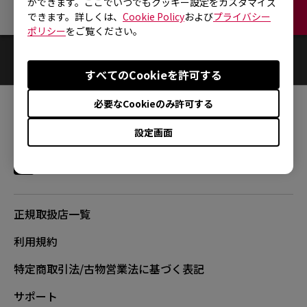
ができます。ここでいつでもクッキー設定をカスタマイズ
お問い合わせ
できます。詳しくは、
Cookie Policy
および
プライバシー
ポリシー
をご覧ください。
0
結果
Default
すべてのCookieを許可する
必要なCookieのみ許可する
FOLLOW
設定画面
正規取扱店一覧
利用規約
特定商取引法/古物営業法に基づく表記
サポート