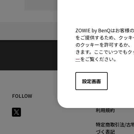
ZOWIE by BenQ
FAQ
をご提供するため、クッキー
のクッキーを許可するか、「
きます。ここでいつでもク
ー
をご覧ください。
設定画面
FOLLOW
正規取扱店一覧
利用規約
特定商取引法/古
づく表記