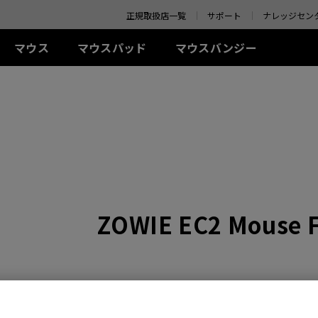
o your location and shop online.
正規取扱店一覧
サポート
ナレッジセン
マウス
マウスパッド
マウスバンジー
 シリーズ(左右対称)
-Kシリーズ
SR-SE シリーズ
アクセサリー
ZA シリーズ(左右対称)
TR シリーズ
S シリーズ(左右対称)
Uシリ
0Hz
G-SR-SE Bi II (L)
アイシールド
G-TR (L)
線
有線
有線
ワイ
0Hz (27インチ)
G-SR-SE ROUGE II (L)
S.Switch
H-TR (XL)
+ (XL)
ZA11 (L)
S1 (M)
U2 (M
4Hz
H-SR-SE ROUGE II
 (L)
ZA12 (M)
S2 (S)
U2-D
(XL)
 (M)
ZA13 (S)
U2-DW
ワイヤレス
G-SR-SE BLUE II (L)
イヤレス
ワイヤレス
S2-DW (S)
H-SR-SE BLUE II (XL)
-DW (M)
ZA13-DW (S)
S2-DW Glossy (S)
G-SR-SE Orange (L)
ZOWIE EC2 Mouse Fo
-DW Glossy (M)
ZA13-DW Glossy (S)
H-SR-SE Orange (XL)