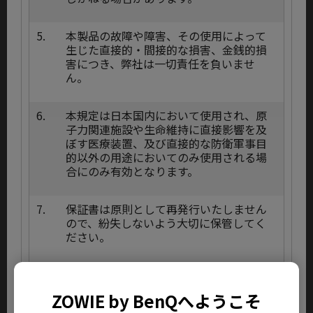
5.
本製品の故障や障害、その使用によって
生じた直接的・間接的な損害、金銭的損
害につき、弊社は一切責任を負いませ
ん。
6.
本規定は日本国内において使用され、原
子力関連施設や生命維持に直接影響を及
ぼす医療装置、及び直接的な防衛軍事目
的以外の用途においてのみ使用される場
合にのみ有効となります。
7.
保証書は原則として再発行いたしません
ので、紛失しないよう大切に保管してく
ださい。
8.
交換済みの部品、部材に関しては品質管
理上ご返却致しませんのであらかじめご
ZOWIE by BenQへようこそ
了承ください。