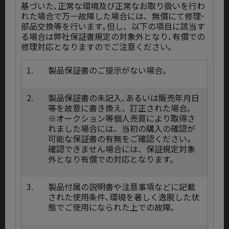
基づいた､正常な環境及び正常なお取り扱いを行わ
れた場合で万一故障した場合には、無償にて修理･
部品交換等を行います｡但し、以下の項目に該当す
る場合は弊社保証書規定の対象外となり､有償での
修理対応となりますのでご注意ください｡
1.
製品保証書のご提示がない場合。
2.
製品保証書の未記入､あるいは販売年月日
等を故意に書き換え、訂正された場合｡
※オークション等個人売買により取得さ
れました場合には、当初の購入の確認が
可能な保証書の有無をご確認ください。
確認できません場合には、保証規定対象
外となり有償での対応となります。
3.
製品付属の説明書や注意事項などに記載
された使用条件､環境を著しく逸脱した状
態でご使用になられた上での故障｡