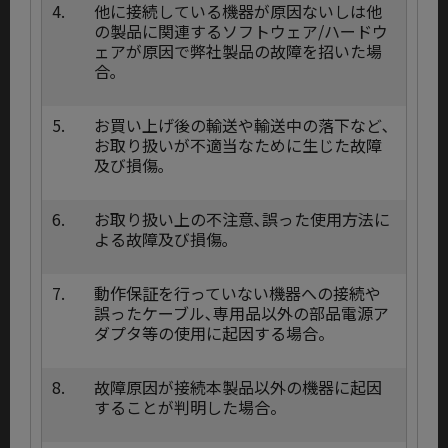
4.
他に接続している機器が原因ないしは他
の製品に関連するソフトウェア/ハードウ
ェアが原因で弊社製品の故障を招いた場
合｡
5.
お買い上げ後の輸送や輸送中の落下など､
お取り扱いが不適当なために生じた故障
及び損傷｡
6.
お取り扱い上の不注意､誤った使用方法に
よる故障及び損傷｡
7.
動作保証を行っていない機器への接続や
誤ったケーブル､専用品以外の部品電源ア
ダプタ等の使用に起因する場合。
8.
故障原因が接続本製品以外の機器に起因
することが判明した場合。