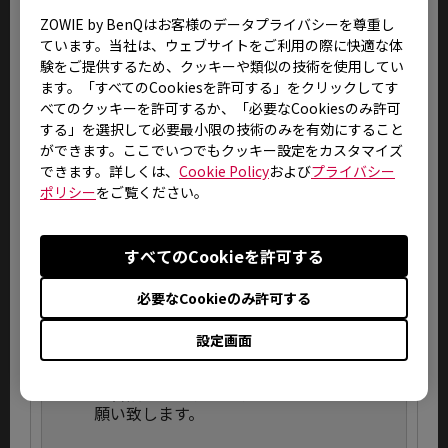
ZOWIE by BenQはお客様のデータプライバシーを尊重し
9.
液晶パネルは極めて精密度の高い技術で
ています。当社は、ウェブサイトをご利用の際に快適な体
製造されておりますが、製造上の物理的
験をご提供するため、クッキーや類似の技術を使用してい
な限界により、画面中に常時点灯、ある
ます。「すべてのCookiesを許可する」をクリックしてす
いは不点灯の画素(ドット抜け)が発生する
べてのクッキーを許可するか、「必要なCookiesのみ許可
場合がございます。これは弊社規定内品質
する」を選択して必要最小限の技術のみを有効にすること
として出荷させていただいておりますの
ができます。ここでいつでもクッキー設定をカスタマイズ
で、修理・交換対象外とさせていただい
できます。詳しくは、
Cookie Policy
および
プライバシー
ております。
ポリシー
をご覧ください。
10.
誤動作や故障、または修理の際には、本
体の記憶装置に記録されたお客様のデー
すべてのCookieを許可する
タやインストールされたアプリケーショ
ンが消去される場合がありますが、これ
必要なCookieのみ許可する
による損害については、弊社はその責任
を一切負いませんので、あらかじめご了
設定画面
承ください。お客様が作成されました大
切なデータなどは、お客様の責任におい
て普段からバックアップされることをお
願い致します。