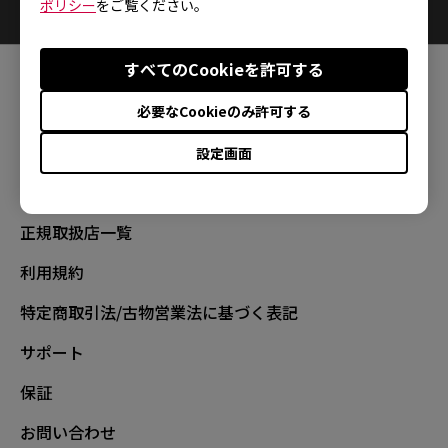
0
結果
Default
ポリシー
をご覧ください。
すべてのCookieを許可する
FOLLOW
必要なCookieのみ許可する
設定画面
正規取扱店一覧
利用規約
特定商取引法/古物営業法に基づく表記
サポート
保証
お問い合わせ