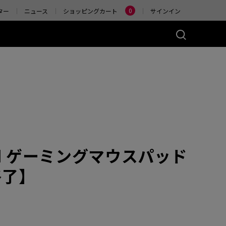
Change
0
ター
ニュース
ショッピングカート
サインイン
ーズ(左右対称)
アクセサリー
ヤレス
4K エンハンストワイヤ
レスレシーバー
)
ER2-80
W (M)
 Glossy (M)
Bi II ゲーミングマウスパッド
産終了】