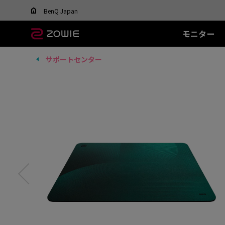
Change your region to view content applicable t
BenQ Japan
モニター
サポートセンター
すべてのモニター
すべてのマウス
すべてのマウスパッ
XL-Xシリーズ
EC シリーズ(エルゴ)
T-FX シリーズ
SR シリーズ
FK
XL
ド
DyAc™ / DyAc+™ /
最適なマウスを選ぶ
DyAc™ 2 とは？
600Hz
PTF-X (S)
G-SR II (L)
36
有線
有
XL Setting to Share™
400Hz
G-SR III (L)
24
EC1 (L)
FK1
280Hz
H-SR III (XL)
14
EC2 (M)
FK1
280Hz(DyAc™2 非搭
EC3-C (S)
FK2
載)
ワイヤレス
ワ
540Hz
EC-CW (L/M/S)
FK2
240Hz
EC-DW (L/M/S)
FK2
EC-DW Glossy (L/M/S)