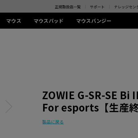
o your location and shop online.
正規取扱店一覧
サポート
ナレッジセン
マウス
マウスパッド
マウスバンジー
 シリーズ(左右対称)
-Kシリーズ
SR-SE シリーズ
アクセサリー
ZA シリーズ(左右対称)
TR シリーズ
S シリーズ(左右対称)
Uシリ
0Hz
G-SR-SE Bi II (L)
アイシールド
G-TR (L)
線
有線
有線
ワイ
0Hz (27インチ)
G-SR-SE ROUGE II (L)
S.Switch
H-TR (XL)
+ (XL)
ZA11 (L)
S1 (M)
U2 (M
4Hz
H-SR-SE ROUGE II
 (L)
ZA12 (M)
S2 (S)
U2-D
(XL)
 (M)
ZA13 (S)
U2-DW
ワイヤレス
G-SR-SE BLUE II (L)
イヤレス
ワイヤレス
S2-DW (S)
H-SR-SE BLUE II (XL)
ZOWIE G-SR-SE 
-DW (M)
ZA13-DW (S)
S2-DW Glossy (S)
G-SR-SE Orange (L)
-DW Glossy (M)
ZA13-DW Glossy (S)
H-SR-SE Orange (XL)
For esports【生
製品に戻る