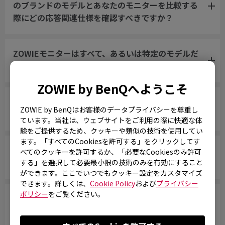
のブランドのモデルとあなたのモニターを比較する
際にどの応答関連仕様を確認すべきですか？
ZOWIEモニターはすべて、あるいは特定のモデルだ
けが水銀フリーですか？
ZOWIE by BenQへようこそ
XL Setting to Shareとは何ですか？どのように動
ZOWIE by BenQはお客様のデータプライバシーを尊重し
作しますか？
ています。当社は、ウェブサイトをご利用の際に快適な体
験をご提供するため、クッキーや類似の技術を使用してい
ます。「すべてのCookiesを許可する」をクリックしてす
PS5およびXbox Series X/Sに対応する可変リフレッ
べてのクッキーを許可するか、「必要なCookiesのみ許可
シュレート (VRR) 対応モデルはどれですか？
する」を選択して必要最小限の技術のみを有効にすること
ができます。ここでいつでもクッキー設定をカスタマイズ
できます。詳しくは、
Cookie Policy
および
プライバシー
ポリシー
をご覧ください。
Does my monitor support NVIDIA G-Sync
compatibility?