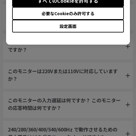
すべてのCookieを許可する
私のモニターはXL Setting to Share™に対応してい
必要なCookieのみ許可する
ますか？
設定画面
このモニターにどのVESAマウントを使用すれば良い
ですか？
このモニターは220Vまたは110Vに対応しています
か？
このモニターの入力遅延は何ですか？ このモニター
の応答時間は何ですか？
240/280/360/400/540/600Hz で動作させるための