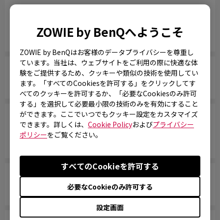
AMA機能を使用してモニターをスクロールするとペ
ージに影が残りますが、AMAをオフにすると影の問
ZOWIE by BenQへようこそ
題は発生しません。何かアドバイスはありますか？
ZOWIE by BenQはお客様のデータプライバシーを尊重し
ています。当社は、ウェブサイトをご利用の際に快適な体
なぜWebサイトでXLおよびRLモデルの応答時間を
験をご提供するため、クッキーや類似の技術を使用してい
共有しなくなったのですか？
ます。「すべてのCookiesを許可する」をクリックしてす
べてのクッキーを許可するか、「必要なCookiesのみ許可
する」を選択して必要最小限の技術のみを有効にすること
ができます。ここでいつでもクッキー設定をカスタマイズ
公式の応答時間仕様が利用できなくなった場合、他
できます。詳しくは、
Cookie Policy
および
プライバシー
のブランドのモデルとあなたのモニターを比較する
ポリシー
をご覧ください。
際にどの応答関連仕様を確認すべきですか？
すべてのCookieを許可する
ZOWIEモニターはすべて、あるいは特定のモデルだ
必要なCookieのみ許可する
けが水銀フリーですか？
設定画面