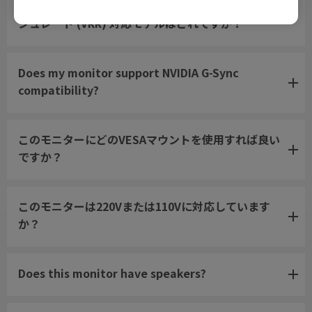
PS5およびXbox Series X/Sに対応する可変リフレッ
シュレート (VRR) 対応モデルはどれですか？
Does my monitor support NVIDIA G-Sync
compatibility?
このモニターにどのVESAマウントを使用すれば良い
ですか？
このモニターは220Vまたは110Vに対応しています
か？
Does this monitor have speakers?