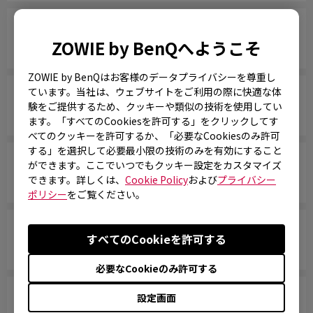
ZOWIEモニターはすべて、あるいは特定のモデルだ
ZOWIE by BenQへようこそ
けが水銀フリーですか？
ZOWIE by BenQはお客様のデータプライバシーを尊重し
ています。当社は、ウェブサイトをご利用の際に快適な体
PS5およびXbox Series X/Sに対応する可変リフレッ
験をご提供するため、クッキーや類似の技術を使用してい
シュレート (VRR) 対応モデルはどれですか？
ます。「すべてのCookiesを許可する」をクリックしてす
べてのクッキーを許可するか、「必要なCookiesのみ許可
する」を選択して必要最小限の技術のみを有効にすること
Does my monitor support NVIDIA G-Sync
ができます。ここでいつでもクッキー設定をカスタマイズ
compatibility?
できます。詳しくは、
Cookie Policy
および
プライバシー
ポリシー
をご覧ください。
このモニターにどのVESAマウントを使用すれば良い
すべてのCookieを許可する
ですか？
必要なCookieのみ許可する
このモニターは220Vまたは110Vに対応しています
設定画面