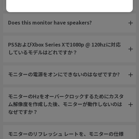
か？
Does this monitor have speakers?
PS5およびXbox Series Xで1080p @ 120hzに対応
しているモデルはどれですか？
モニターの電源をオンにできないのはなぜですか?
モニターのHzをオーバークロックするためにカスタ
ム解像度を作成した後、モニターが動作しないのは
なぜですか？
モニターのリフレッシュ レートを、モニターの仕様