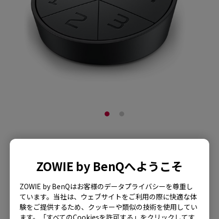
ZOWIE XS250 S.Switch
ZOWIE by BenQへようこそ
For XL-Kモニター【生産
終了】
ZOWIE by BenQはお客様のデータプライバシーを尊重し
ています。当社は、ウェブサイトをご利用の際に快適な体
験をご提供するため、クッキーや類似の技術を使用してい
製品に戻る
ます。「すべてのCookiesを許可する」をクリックしてす