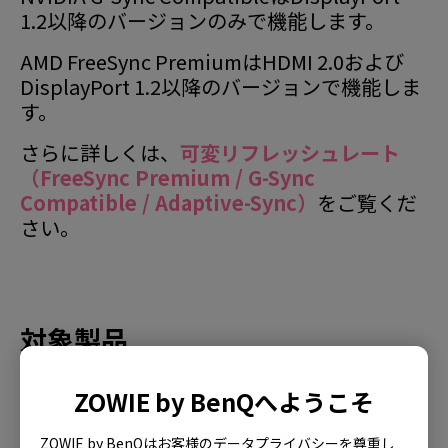
1.2以降のバージョンのみで機能します。
AMD FreeSync PremiumはHDMI 2.0および
DisplayPort 1.2以降のバージョンで機能しま
す。
さらに詳しくは、
可変リフレッシュレート
（FreeSync Premium / G-Sync
Compatible / Adaptive-Sync）
をご覧くだ
さい。
対象製品
XL2540 (24.5"), XL2540K (24.5"), XL2540KE,
ZOWIE by BenQへようこそ
XL2546K (24.5"), XL2546S (24.5"), XL2546X
(24.5"), XL2546X+, XL2566K (24.5"), XL2566X+
ZOWIE by BenQはお客様のデータプライバシーを尊重し