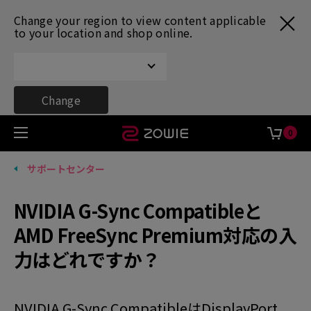
Change your region to view content applicable
to your location and shop online.
Change
0
サポートセンター
NVIDIA G-Sync Compatibleと
AMD FreeSync Premium対応の入
力はどれですか？
NVIDIA G-Sync CompatibleはDisplayPort