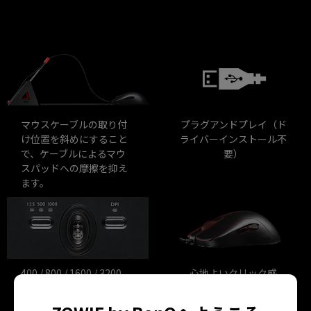
マウスケーブルの取り付
プラグアンドプレイ（ド
け位置を斜めにすること
ライバーインストール不
で、ケーブルによるマウ
要）
スパッドへの摩擦を抑え
ます。
心地よいクリック感
400 / 800 / 1600 / 3200
しっかりとしたマウスホ
DPIの調整が可能
イール感覚
125 / 500 / 1000 Hzに調