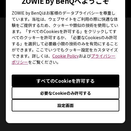
ZOWIE by BenQへようこそ
整可能なUSBのレポート
レート
ZOWIE by BenQはお客様のデータプライバシーを尊重し
ています。当社は、ウェブサイトをご利用の際に快適な体
験をご提供するため、クッキーや類似の技術を使用してい
持ち方
ます。「すべてのCookiesを許可する」をクリックしてす
べてのクッキーを許可するか、「必要なCookiesのみ許可
する」を選択して必要最小限の技術のみを有効にすること
ができます。ここでいつでもクッキー設定をカスタマイズ
できます。詳しくは、
Cookie Policy
および
プライバシー
ポリシー
をご覧ください。
すべてのCookieを許可する
必要なCookieのみ許可する
設定画面
マウスを持ち上げやすいように側面が凹状になってい
ます。