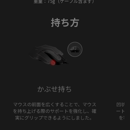
重量：75g（ケーブル含まず）
持ち方
かぶせ持ち
マウスの前面を広くすることで、マウス
凹状
を持ち上げる際のサポートを強化し、確
ートし
実にグリップできるようにしました。
を容