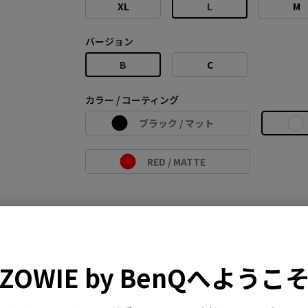
XL
L
M
バージョン
B
C
カラー / コーティング
ブラック / マット
RED / MATTE
比較
仕様
ダウンロード
ZOWIE by BenQへようこ