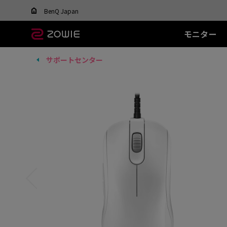
Change your region to view content applicable t
BenQ Japan
モニター
サポートセンター
すべてのモニター
すべてのマウス
すべてのマウスパッ
XL-Xシリーズ
EC シリーズ(エルゴ)
T-FX シリーズ
SR シリーズ
FK
XL
ド
DyAc™ / DyAc+™ /
最適なマウスを選ぶ
DyAc™ 2 とは？
600Hz
PTF-X (S)
G-SR II (L)
36
有線
有
XL Setting to Share™
400Hz
G-SR III (L)
24
EC1 (L)
FK1
280Hz
H-SR III (XL)
14
EC2 (M)
FK1
280Hz(DyAc™2 非搭
EC3-C (S)
FK2
載)
ワイヤレス
ワ
540Hz
EC-CW (L/M/S)
FK2
240Hz
EC-DW (L/M/S)
FK2
EC-DW Glossy (L/M/S)