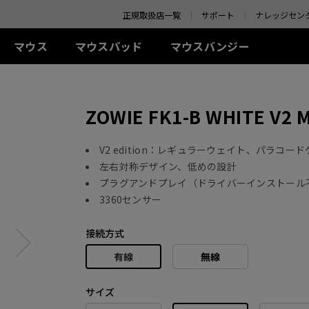
o your location and shop online.
正規取扱店一覧
サポート
ナレッジセン
マウス
マウスパッド
マウスバンジー
 シリーズ(左右対称)
-Kシリーズ
SR-SE シリーズ
アクセサリー
ZA シリーズ(左右対称)
TR シリーズ
S シリーズ(左右対称)
Uシリ
ZOWIE FK1-B WHITE V2 M
0Hz
G-SR-SE Bi II (L)
アイシールド
G-TR (L)
線
有線
有線
ワイ
0Hz (27インチ)
G-SR-SE ROUGE II (L)
S.Switch
H-TR (XL)
+ (XL)
ZA11 (L)
S1 (M)
U2 (M
4Hz
H-SR-SE ROUGE II
 (L)
ZA12 (M)
S2 (S)
U2-D
V2 edition：レギュラーウェイト、パラコ
(XL)
 (M)
ZA13 (S)
U2-DW
左右対称デザイン、低めの設計
ワイヤレス
G-SR-SE BLUE II (L)
プラグアンドプレイ（ドライバーインストール
イヤレス
ワイヤレス
S2-DW (S)
H-SR-SE BLUE II (XL)
3360センサー
-DW (M)
ZA13-DW (S)
S2-DW Glossy (S)
G-SR-SE Orange (L)
-DW Glossy (M)
ZA13-DW Glossy (S)
H-SR-SE Orange (XL)
接続方式
有線
無線
サイズ