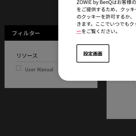
ZOWIE by BenQ
をご提供するため、クッキー
User Manu
のクッキーを許可するか、「
きます。ここでいつでもク
ー
をご覧ください。
フィルター
全てをクリアする
設定画面
リソース
User Manual