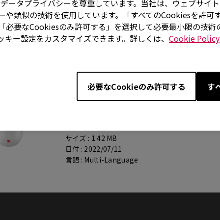
はお客様のデータプライバシーを尊重しています。当社は、ウェブサ
や類似の技術を使用しています。「すべてのCookiesを許可
al
必要なCookiesのみ許可する」を選択して必要最小限の技
ッキー設定をカスタマイズできます。詳しくは、
Cookie Policy
サポート - ダウンロード - User Manual
必要なCookieのみ許可する
す
FK1+-B
Japanese User Manual
サイズ : 1.42 MB
日付 : 2022/07/11
言語 : Multi-Language