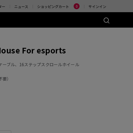
Change
0
ター
ニュース
ショッピングカート
サインイン
ーズ(左右対称)
アクセサリー
ouse For esports
ヤレス
4K エンハンストワイヤ
レスレシーバー
)
ER2-80
W (M)
ードケーブル、16ステップスクロールホイール
 Glossy (M)
不要）