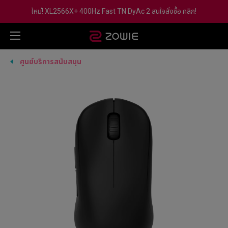
ใหม่! XL2566X+ 400Hz Fast TN DyAc 2 สนใจสั่งซื้อ คลิก!
ศูนย์บริการสนับสนุน