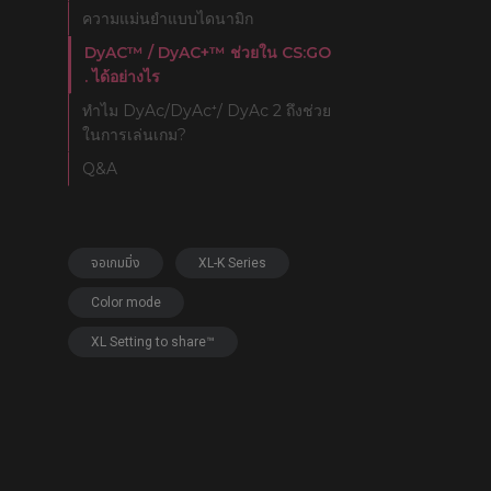
EC1-DW White Edition
ความแม่นยำแบบไดนามิก
(L)
DyAC™ / DyAC+™ ช่วยใน CS:GO
EC2-DW White Edition
(M)
. ได้อย่างไร
EC3-DW White Edition
ทำไม DyAc/DyAc⁺/ DyAc 2 ถึงช่วย
(S)
ในการเล่นเกม?​
Q&A
จอเกมมิ่ง
XL-K Series
Color mode
XL Setting to share™