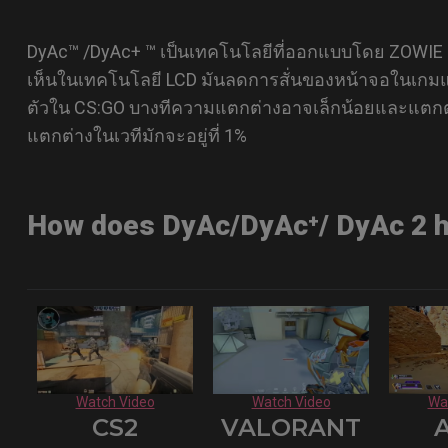
DyAc™ /DyAc+ ™ เป็นเทคโนโลยีที่ออกแบบโดย ZOWIE เ
เห็นในเทคโนโลยี LCD มันลดการสั่นของหน้าจอในเกม
ตัวใน CS:GO บางทีความแตกต่างอาจเล็กน้อยและแตกต
แตกต่างในเวทีมักจะอยู่ที่ 1%
How does DyAc/DyAc⁺/ DyAc 2 h
Watch Video
Watch Video
Wa
CS2
VALORANT