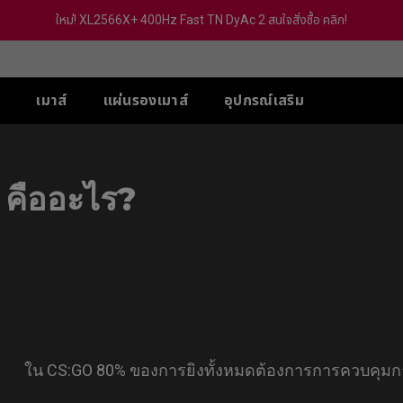
ใหม่! XL2566X+ 400Hz Fast TN DyAc 2 สนใจสั่งซื้อ คลิก!
์
เมาส์
แผ่นรองเมาส์
อุปกรณ์เสริม
-SE
ส์ XL-X สำหรับ 5 VS
ส์ U
ซีรีส์ TR
ACCESSORY
ซีรีส์ S
ซีรีส์ FK
ซีรี
PS
คืออะไร?
 (Deep Blue)
G-TR
S Switch (XS250)
eless
Wireless 4K
Wireless 4K
Wir
 Hz / 540 Hz
 (Rouge)
H-TR
S2-DW
FK2-DW
ZA
Hz / 360 Hz
 (BI)
eless 4K
Wireless 4K Limited
Wireless 4K Limited
Wir
 / 240 Hz
(Gris)
Edition
Edition
Edi
-DW
Hz (With out
(BI) II
S2-DW White Version
FK2-DW White Verision
ZA
c2)
Ver
 (Rounge) II
eless 4K Limited
tion
 (Rounge) II
DW White Version
-BLUE II
-BLUE II
ใน CS:GO 80% ของการยิงทั้งหมดต้องการการควบคุมกา