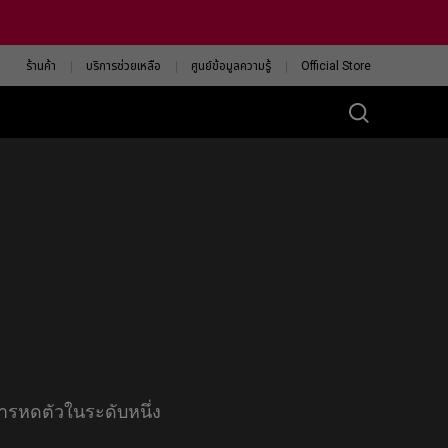
ร้านค้า
บริการช่วยเหลือ
ศูนย์ข้อมูลความรู้
Official Store
ส์ ZA
eless 4K
13-DW
eless 4K Limited
tion
13-DW White
ision
ค้นหาเมาส์ ZOWIE ที่ใช่
สำหรับคุณ
รหดตัวในระดับหนึ่ง