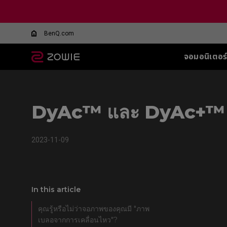
BenQ.com
จอมอนิเตอร
จอมอนิเตอร์ทุกรุ่น
เมาส์ทุกรุ่น
แผ่นรองเมาส์ทุกรุ่น
อุปกรณ์เสริมสำหรับจอ
ซีรีส์ XL-Q สำหรับ
ซีรีส์ EC
ซีรีส์ T-FX
SHIELD-FOR XL
ซีรีส์ SR
ซีรีส์ SR
ซีรี
ซีรี
ทุกรุ่น
DyAc คืออะไร
BATTLE ROYALE
SERIES
5 F
DyAc™ และ DyAc+™ 
G-TFX (L)
G-SR (L)
G-SR-SE
Wireless
Wir
XL Setting to Share™
360Hz
600
P-TFX (S)
P-SR (S)
G-SR-SE
EC1-CW (L)
U2
360hz 27 นิ้ว
400
G - SR ii
G-SR-SE
EC2-CW (M)
Wir
2023-11-09
280
G-SR III
G-SR-SE 
EC3-CW (S)
U2
280
H-SR III
G-SR-SE-
DyA
Wireless 4K
H-TR
G-SR-SE
Wir
EC1-DW (L)
Edi
H-SR-SE
EC2-DW (M)
U2-
In this article
G-SR-SE
EC3-DW (S)
H-SR-SE
คุณรู้หรือไม่ว่าจอภาพของคุณมี "ภาพ
Wireless 4K Limited
เบลอจากการเคลื่อนไหว"?
Edition