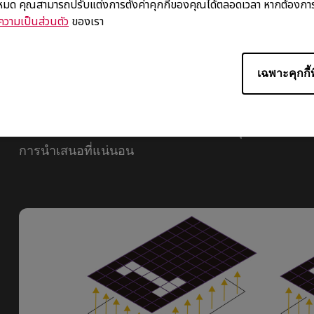
้งหมด คุณสามารถปรับแต่งการตั้งค่าคุกกี้ของคุณได้ตลอดเวลา หากต้องการ
วามเป็นส่วนตัว
ของเรา
เฉพาะคุกกี้ท
ความแม่นยำแบบไดนามิก
DyAC™ / DyAC+™ เป็นเทคโนโลยีพิเศษเฉพาะที่จำลอ
ของ CRT บน LCD และใช้เทคนิคการควบคุมแบ็คไลท์ นี่
การนำเสนอที่แน่นอน