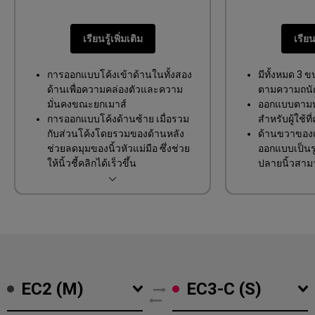
การออกแบบแบบสมมาตร
ด้านข้างโค้งมน เคลื่อนไหวคล่อง
เรียนรู้เพิ่มเติม
เรียนร
ตัว
การออกแบบโค้งเข้าด้านในทั้งสอง
มีทั้งหมด 3 
ด้านเพื่อความคล่องตัวและความ
ตามความถนั
มั่นคงขณะยกเมาส์
ออกแบบตามห
การออกแบบโค้งด้านซ้าย เมื่อรวม
สำหรับผู้ใช้ท
กับส่วนโค้งโดยรวมของด้านหลัง
ด้านขวาของเ
ช่วยลดมุมของนิ้วหัวแม่มือ ซึ่งช่วย
ออกแบบเป็นร
ให้นิ้วชี้คลิกได้เร็วขึ้น
ปลายนิ้วสามา
การออกแบบโค้งด้านขวาช่วยให้
พอดี เพื่อการ
วางนิ้วนางได้สะดวก ซึ่งส่งเสริม
สะดุด
การออกแรงที่สมดุลบนทั้งสองข้าง
ของมือ และช่วยให้มีเสถียรภาพที่ดี
ขึ้นในระหว่างการเคลื่อนไหวของ
เมาส์
EC2 (M)
EC3-C (S)