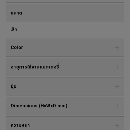
ขนาด
เล็ก
Color
อายุการใช้งานแบตเตอรี่
ปุ่ม
Dimensions (HxWxD mm)
ความหนา