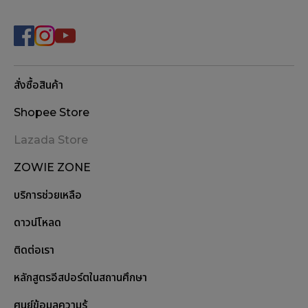
สั่งซื้อสินค้า
Shopee Store
Lazada Store
ZOWIE ZONE
บริการช่วยเหลือ
ดาวน์โหลด
ติดต่อเรา
หลักสูตรอีสปอร์ตในสถานศึกษา
ศูนย์ข้อมูลความรู้