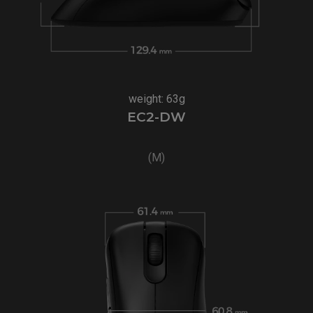
weight: 63g
EC2-DW
(M)