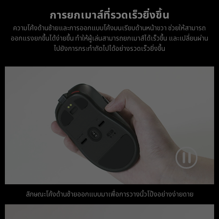
การยกเมาส์ที่รวดเร็วยิ่งขึ้น
ความโค้งด้านซ้ายและการออกแบบโค้งมนเรียบด้านหน้าขวา ช่วยให้สามารถ
ออกแรงยกขึ้นได้ง่ายขึ้น ทำให้ผู้เล่นสามารถยกเมาส์ได้เร็วขึ้น และเปลี่ยนผ่าน
ไปยังการกระทำถัดไปได้อย่างรวดเร็วยิ่งขึ้น
ลักษณะโค้งด้านซ้ายออกแบบมาเพื่อการวางนิ้วโป้งอย่างง่ายดาย