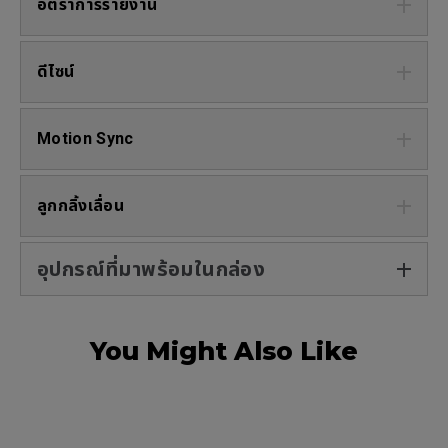
อัตราการรายงาน
ดีไซน์
Motion Sync
ลูกกลิ้งเลื่อน
อุปกรณ์ที่มาพร้อมในกล่อง
You Might Also Like