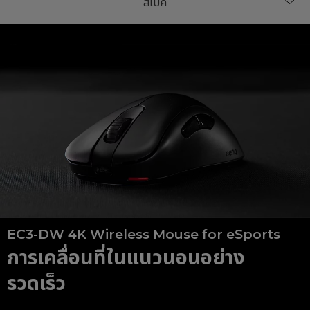
EC3-DW 4K Wireless Mouse for eSports
การเคลื่อนที่ในแนวนอนอย่าง
รวดเร็ว