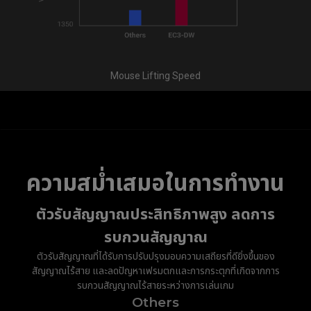
Mouse Lifting Speed
ความสม่ำเสมอในการทำงาน
ตัวรับสัญญาณประสิทธิภาพสูง ลดการ
รบกวนสัญญาณ
ตัวรับสัญญาณที่ได้รับการปรับปรุงมอบความเสถียรที่ดียิ่งขึ้นของ
สัญญาณไร้สาย และลดปัญหาเฟรมตกและการกระตุกที่เกิดจากการ
รบกวนสัญญาณไร้สายระหว่างการเล่นเกม
Others