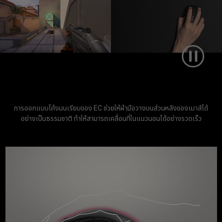
การออกแบบโค้งมนเรียบของ EC ช่วยให้ฝ่ามือวางบนส่วนหลังของเมาส์ได้
อย่างเป็นธรรมชาติ ทำให้สามารถเคลื่อนที่ในแนวนอนได้อย่างรวดเร็ว