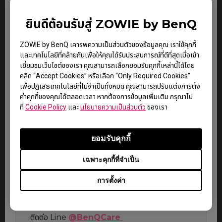
ผลิตแผงหน้าจอของจอมอนิเตอร์ ป้ายดิจิทัล หรือผลิตภัณฑ์
จอแสดงผลแบบอินเทอร์แอคทีฟของ BenQ สิ่งนี้ถือว่าเป็น
ยินดีต้อนรับสู่ ZOWIE by BenQ
เรื่องปกติที่เกิดขึ้นได้ และไม่ส่งผลกระทบต่อประสิทธิภาพ
โดยรวมของหน้าจอแสดงผลของ BenQ
ZOWIE by BenQ เคารพความเป็นส่วนตัวของข้อมูลคุณ เราใช้คุกกี้
สำหรับข้อมูลเพิ่มเติม กรุณาอ่านเอกสารนโยบาย Dead
และเทคโนโลยีที่คล้ายกันเพื่อให้คุณได้รับประสบการณ์ที่ดีที่สุดเมื่อเข้า
Pixel Policy ของ BenQ หากแผงหน้าจอใดได้รับการตรวจ
เยี่ยมชมเว็บไซต์ของเรา คุณสามารถเลือกยอมรับคุกกี้เหล่านี้ได้โดย
สอบว่ามีจำนวนของพิกเซล (จุด) ที่มีปัญหาเกินกว่าที่กำหนด
คลิก “Accept Cookies” หรือเลือก “Only Required Cookies”
ภายใต้ระยะเวลารับประกันสินค้า แผงหน้าจอนั้นจะถือว่ามี
เพื่อปฏิเสธเทคโนโลยีที่ไม่จำเป็นทั้งหมด คุณสามารถปรับแต่งการตั้ง
ความบกพร่องและสามารถนำมาเคลมภายใต้การรับประกัน
ค่าคุกกี้ของคุณได้ตลอดเวลา หากต้องการข้อมูลเพิ่มเติม กรุณาไป
ได้
ที่
Cookie Policy
และ
นโยบายความเป็นส่วนตัว
ของเรา
การรับประกันจะเป็นไปตาม
“นโยบายการรับประกันกรณี
Dead Pixel”
ยอมรับคุกกี้
เฉพาะคุกกี้ที่จำเป็น
ขั้นตอนการรับประกัน และเงื่อนไข
การตั้งค่า
กรุณาติดต่อผู้ให้บริการที่ได้รับอนุญาตจากทาง BenQ
โดยตรงเพื่อเริ่มกระบวนการให้บริการรับประกัน หรือ
ติดต่อ Line
@BenQCare