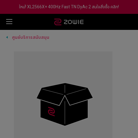
ใหม่! XL2566X+ 400Hz Fast TN DyAc 2 สนใจสั่งซื้อ คลิก!
ศูนย์บริการสนับสนุน