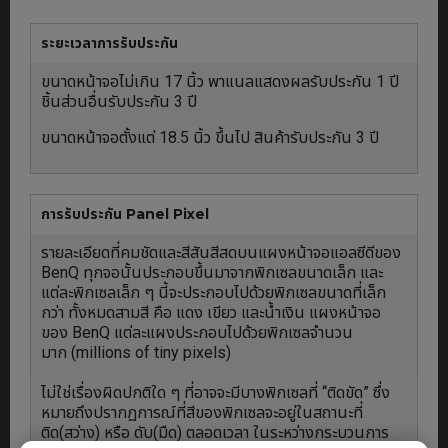
ระยะเวลาการรับประกัน
ขนาดหน้าจอไม่เกิน 17 นิ้ว พาแนลแสดงผลรับประกัน 1 ปี
ชิ้นส่วนอื่นรับประกัน 3 ปี
ขนาดหน้าจอตั้งแต่ 18.5 นิ้ว ขึ้นไป สินค้ารับประกัน 3 ปี
การรับประกัน Panel Pixel
รายละเอียดที่คมชัดและสีสันสีสดบนแผงหน้าจอแอลซีดีของ
BenQ ทุกจอนั้นประกอบขึ้นมาจากพิกเซลขนาดเล็ก และ
แต่ละพิกเซลเล็ก ๆ นี้จะประกอบไปด้วยพิกเซลขนาดที่เล็ก
กว่า ทั้งหมดสามสี คือ แดง เขียว และน้ำเงิน แผงหน้าจอ
ของ BenQ แต่ละแผงประกอบไปด้วยพิกเซลจำนวน
มาก (millions of tiny pixels)
ไม่ใช่เรื่องผิดปกติใด ๆ ที่อาจจะมีบางพิกเซลที่ “ติดขัด” ซึ่ง
หมายถึงปรากฏการณ์ที่สีของพิกเซลจะอยู่ในสถานะที่
ติด(สว่าง) หรือ ดับ(มืด) ตลอดเวลา ในระหว่างกระบวนการ