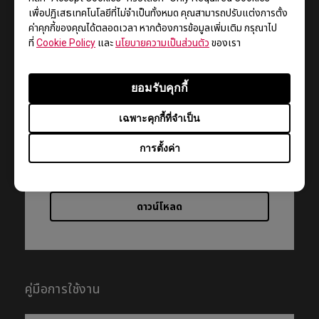
เพื่อปฏิเสธเทคโนโลยีที่ไม่จำเป็นทั้งหมด คุณสามารถปรับแต่งการตั้ง
บริการช่วยเหลือ - ดาวน์โหลด - ไดรเวอร์
ค่าคุกกี้ของคุณได้ตลอดเวลา หากต้องการข้อมูลเพิ่มเติม กรุณาไป
XL2546K
ที่
Cookie Policy
และ
นโยบายความเป็นส่วนตัว
ของเรา
WHQL driver
ยอมรับคุกกี้
เวอร์ชัน : V001
เฉพาะคุกกี้ที่จำเป็น
ขนาด : 8.81 KB
วันที่ : 2020/12/24
การตั้งค่า
OS : Windows
OS Version : Windows 7/8/10
ดาวน์โหลด
คู่มือการใช้งาน