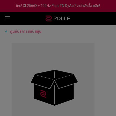
ใหม่! XL2566X+ 400Hz Fast TN DyAc 2 สนใจสั่งซื้อ คลิก!
ศูนย์บริการสนับสนุน