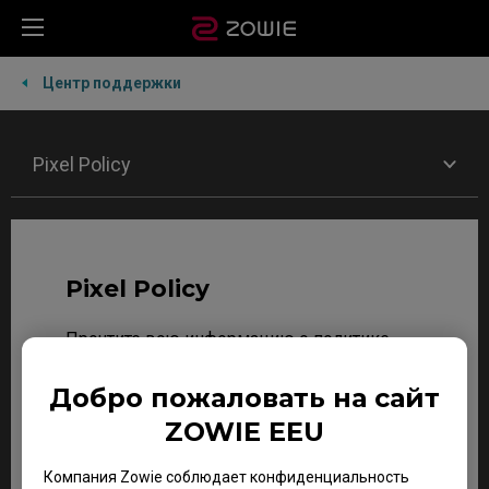
Центр поддержки
Pixel Policy
Pixel Policy
Прочтите всю информацию о политике
BenQ / ZOWIE в отношении пикселей
здесь:
Добро пожаловать на сайт
ZOWIE EEU
https://www.benq.eu/ru-
ru/support/registration-
Компания Zowie соблюдает конфиденциальность
warranty/product-specific.html